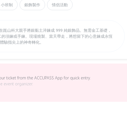
小班制
銀飾製作
情侶活動
程！在崑山科大親手將銀黏土淬鍊成 999 純銀飾品。無需金工基礎，
無二的項鍊或手鍊。現場燒製、當天帶走，將想留下的心意鍊成永恆
名，體驗指尖上的神奇轉化。
your ticket from the ACCUPASS App for quick entry.
he event organizer.