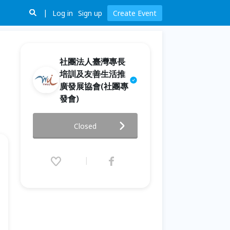
Log in
Sign up
Create Event
社團法人臺灣專長
培訓及友善生活推
廣發展協會(社團專
發會)
【65工藝節限定】台南銀黏土金
Closed
工體驗｜鍊情．親手製作 999 純
銀項鍊/手鍊（崑山科大場）
2026.07.18 (Sat) 10:00 - 16:30
(GMT+8)