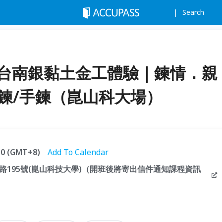
Search
】台南銀黏土金工體驗｜鍊情．親
銀項鍊/手鍊（崑山科大場）
:30 (GMT+8)
Add To Calendar
195號(崑山科技大學)（開班後將寄出信件通知課程資訊