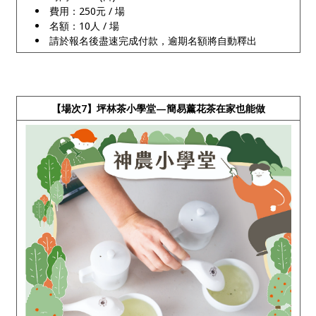
費用：250元 / 場
名額：10人 / 場
請於報名後盡速完成付款，逾期名額將自動釋出
【場次7】坪林茶小學堂—簡易薰花茶在家也能做