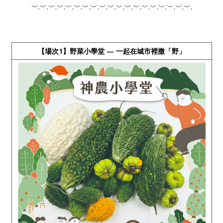
﹀.﹀.﹀.﹀.﹀.﹀.﹀.﹀.﹀.﹀.﹀.﹀.﹀.﹀.﹀.﹀.﹀.﹀.﹀.
【場次1】野菜小學堂 — 一起在城市裡撒「野」