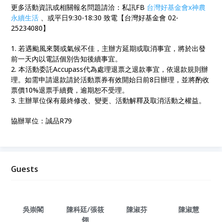
更多活動資訊或相關報名問題請洽：私訊FB
台灣好基金會x神農
永續生活
、或平日9:30-18:30 致電【台灣好基金會 02-
25234080】
1. 若遇颱風來襲或氣候不佳，主辦方延期或取消事宜，將於出發
前一天內以電話個別告知後續事宜。
2. 本活動委託Accupass代為處理退票之退款事宜，依退款規則辦
理。如需申請退款請於活動票券有效開始日前8日辦理，並將酌收
票價10%退票手續費，逾期恕不受理。
3. 主辦單位保有最終修改、變更、活動解釋及取消活動之權益。
協辦單位：誠品R79
Guests
吳崇閣
陳科廷/張筱
陳淑芬
陳淑慧
翎