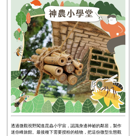
透過微觀視野闖進昆蟲小宇宙，認識身邊神祕的鄰居，製作
迷你峰旅館。最後種下需要授粉的植物，把這份微型生態觀