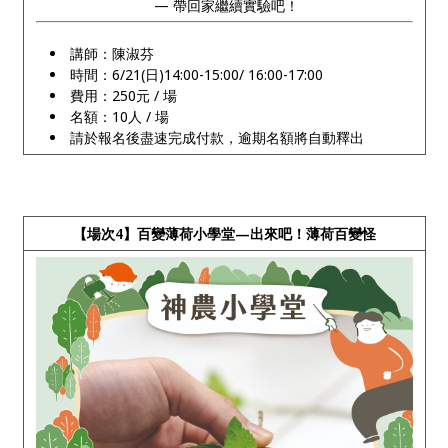
— 帶回家繼續實驗吧！
講師：陳淑芬
時間：6/21(日)14:00-15:00/ 16:00-17:00
費用：250元 / 場
名額：10人 / 場
請於報名後盡速完成付款，逾期名額將自動釋出
【場次4】百變薄荷小學堂—出來吧！薄荷百變怪