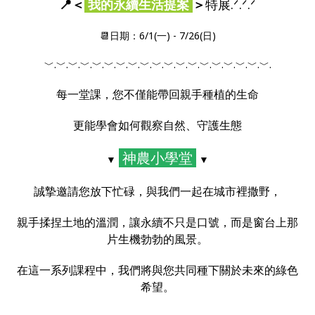
📍＜
我的永續生活提案
＞
特展.ᐟ.ᐟ.ᐟ
📆日期：6/1(一) - 7/26(日)
﹀.﹀.﹀.﹀.﹀.﹀.﹀.﹀.﹀.﹀.﹀.﹀.﹀.﹀.﹀.﹀.﹀.﹀.﹀.
每一堂課，您不僅能帶回親手種植的生命
更能學會如何觀察自然、守護生態
神農小學堂
▼
▼
誠摯邀請您放下忙碌，與我們一起在城市裡撒野，
親手揉捏土地的溫潤，讓永續不只是口號，而是窗台上那
片生機勃勃的風景。
在這一系列課程中，我們將與您共同種下關於未來的綠色
希望。