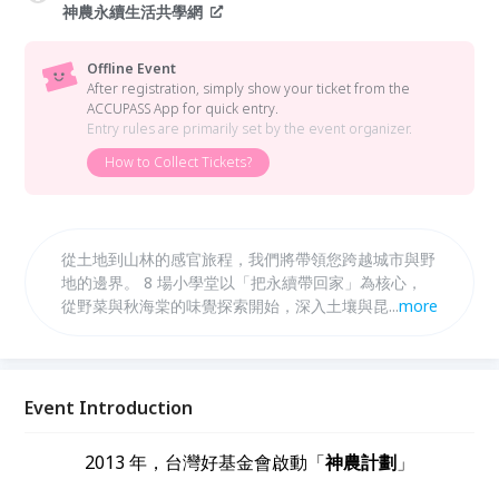
神農永續生活共學網
Offline Event
After registration, simply show your ticket from the
ACCUPASS App for quick entry.
Entry rules are primarily set by the event organizer.
How to Collect Tickets?
從土地到山林的感官旅程，我們將帶領您跨越城市與野
地的邊界。 8 場小學堂以「把永續帶回家」為核心，
從野菜與秋海棠的味覺探索開始，深入土壤與昆蟲的微
...
more
觀科學，再到薄荷與薰花茶的五感療癒。我們特別強調
資源的循環再生，將回收咖啡渣轉化為盆器，把廢棄布
料變成時尚提袋，並運用天然竹皿承載綠意。
Event Introduction
2013 年，台灣好基金會啟動「
神農計劃
」