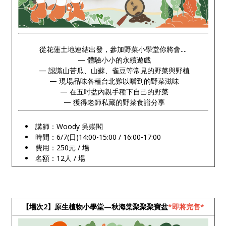
從花蓮土地連結出發，參加野菜小學堂你將會....
— 體驗小小的永續遊戲
— 認識山苦瓜、山蘇、雀豆等常見的野菜與野植
— 現場品味各種台北難以嚐到的野菜滋味
— 在五吋盆內親手種下自己的野菜
— 獲得老師私藏的野菜食譜分享
講師：Woody 吳崇閣
時間：6/7(日)14:00-15:00 / 16:00-17:00
費用：250元 / 場
名額：12人 / 場
【場次2】原生植物小學堂—秋海棠聚聚聚寶盆
*即將完售*