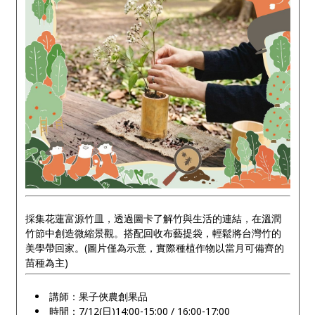
採集花蓮富源竹皿，透過圖卡了解竹與生活的連結，在溫潤
竹節中創造微縮景觀。搭配回收布藝提袋，輕鬆將台灣竹的
美學帶回家。(圖片僅為示意，實際種植作物以當月可備齊的
苗種為主)
講師：果子俠農創果品
時間：7/12(日)14:00-15:00 / 16:00-17:00