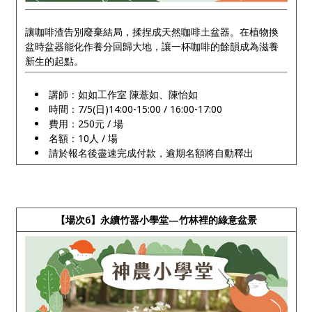
讓咖啡渣告別廢棄結局，揉捏成天然咖啡土盆器。在植物換
盆時盆器能化作養分回歸大地，讓一杯咖啡的餘韻成為滋養
新生的起點。
講師：如如工作室 陳薏如、陳怡如
時間：7/5(日)14:00-15:00 / 16:00-17:00
費用：250元 / 場
名額：10人 / 場
請於報名後盡速完成付款，逾期名額將自動釋出
【場次6】永續竹器小學堂—竹林裡的綠意盆景