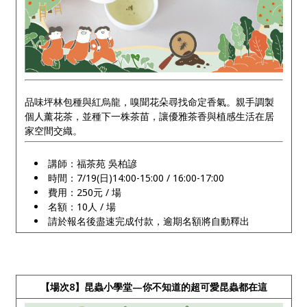
品味坪林包種與紅烏龍，嗅聞花朵尋找命定香氣。親手調製
個人薰花茶，並種下一株茶苗，讓優雅茶香與植感生活在居
家空間交織。
講師：福茶苑 吳柏諺
時間：7/19(日)14:00-15:00 / 16:00-17:00
費用：250元 / 場
名額：10人 / 場
請於報名後盡速完成付款，逾期名額將自動釋出
【場次8】昆蟲小學堂—你不知道的超可愛昆蟲都在這