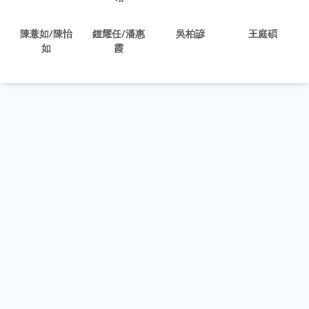
陳薏如/陳怡
鍾耀任/潘惠
吳柏諺
王庭碩
如
霞