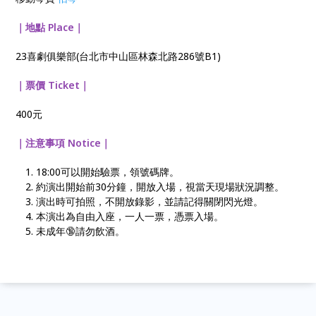
｜地點 Place｜
23喜劇俱樂部(台北市中山區林森北路286號B1)
｜票價 Ticket｜
400元
｜注意事項 Notice｜
18:00可以開始驗票，領號碼牌。
約演出開始前30分鐘，開放入場，視當天現場狀況調整。
演出時可拍照，不開放錄影，並請記得關閉閃光燈。
本演出為自由入座，一人一票，憑票入場。
未成年🔞請勿飲酒。