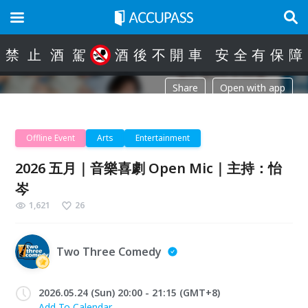
禁
止
酒
駕
酒
後
不
開
車
安
全
有
保
障
Share
Open with app
Offline Event
Arts
Entertainment
2026 五月｜音樂喜劇 Open Mic｜主持：怡
岑
1,621
26
Two Three Comedy
2026.05.24 (Sun) 20:00 - 21:15 (GMT+8)
Add To Calendar