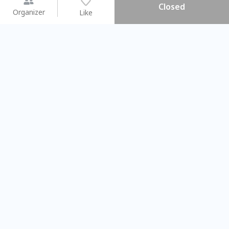
Closed
Organizer
Like
You may like
2026.08.15 (Sat) - 08.22 (Sat)
2026.08.15 (Sat) - 08.
【親子手作體驗】哈東派對！
「共織宇宙」
比哈皮、東窩蕊
共織宇宙】 七
Taipei City
New Taipei Ci