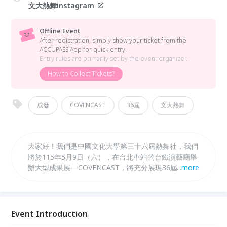
文大熱舞instagram
Offline Event
After registration, simply show your ticket from the
ACCUPASS App for quick entry.
Entry rules are primarily set by the event organizer.
How to Collect Tickets?
成發
COVENCAST
36屆
文大熱舞
大家好！我們是中國文化大學第三十六屆熱舞社，我們
將於115年5月9日（六），在台北車站的台鐵演藝廳舉
辦大型成果展—COVENCAST，將充分展現36屆幹部任
...
more
職期間之成果及透過展演以呈現社團特色，讓在校的師
生、友校及親友和其他觀眾能一睹每年最終的成果展，
並呈現多變的作品，讓大家不只有聽覺還有視覺上的享
受。
Event Introduction