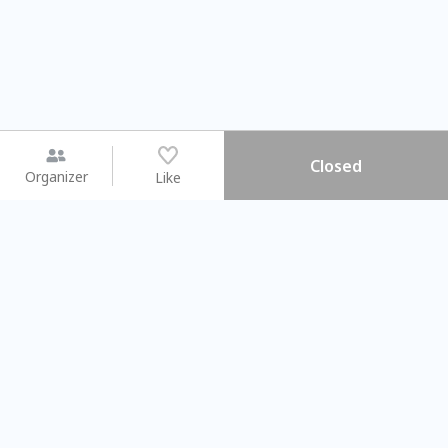
Closed
Organizer
Like
You may like
2026.08.15 (Sat) - 08.22 (Sat)
2026.08.15 (Sat) - 08.