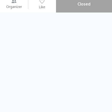
Closed
Organizer
Like
You may like
2026.08.15 (Sat) - 08.22 (Sat)
2026.08.15 (Sat) - 0
【親子手作體驗】哈東派對！
「共織宇宙」
比哈皮、東窩蕊
共織宇宙】 
Taipei City
New Taipei C
#
歡迎新手
1008
9
#
植物生態瓶