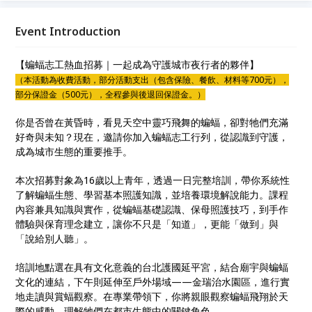
國延平宮的文化場域，延伸至金瑞治水園區，進行實地
走讀與賞蝠體驗。在專業引導下，親眼觀察蝙蝠飛翔於
Event Introduction
天際的感動，理解牠們在都市中的關鍵角色。 這不只
是一次課程，更是成為「城市生態守護者」的起點。名
【蝙蝠志工熱血招募｜一起成為守護城市夜行者的夥伴】
額有限，現在就加入，讓你的夜晚更有意義！
（本活動為收費活動，部分活動支出（包含保險、餐飲、材料等700元），
部分保證金（500元），全程參與後退回保證金。）
你是否曾在黃昏時，看見天空中靈巧飛舞的蝙蝠，卻對牠們充滿
好奇與未知？現在，邀請你加入蝙蝠志工行列，從認識到守護，
成為城市生態的重要推手。
本次招募對象為16歲以上青年，透過一日完整培訓，帶你系統性
了解蝙蝠生態、學習基本照護知識，並培養環境解說能力。課程
內容兼具知識與實作，從蝙蝠基礎認識、保母照護技巧，到手作
體驗與保育理念建立，讓你不只是「知道」，更能「做到」與
「說給別人聽」。
培訓地點選在具有文化意義的台北護國延平宮，結合廟宇與蝙蝠
文化的連結，下午則延伸至戶外場域——金瑞治水園區，進行實
地走讀與賞蝠觀察。在專業帶領下，你將親眼觀察蝙蝠飛翔於天
際的感動，理解牠們在都市生態中的關鍵角色。