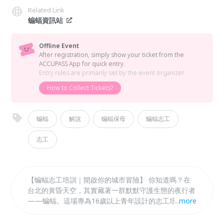
Related Link
蝙蝠資訊站
Offline Event
After registration, simply show your ticket from the
ACCUPASS App for quick entry.
Entry rules are primarily set by the event organizer.
How to Collect Tickets?
蝙蝠
解說
蝙蝠保母
蝙蝠志工
志工
【蝙蝠志工培訓｜開啟你的城市冒險】 你知道嗎？在
台北的黃昏天空，其實藏著一群默默守護生態的夜行者
——蝙蝠。這場專為16歲以上青年設計的志工培訓，
...
more
將帶你從零開始認識蝙蝠，學習照護技巧，並培養專業
解說能力。 課程從室內知識到戶外實戰，結合台北護