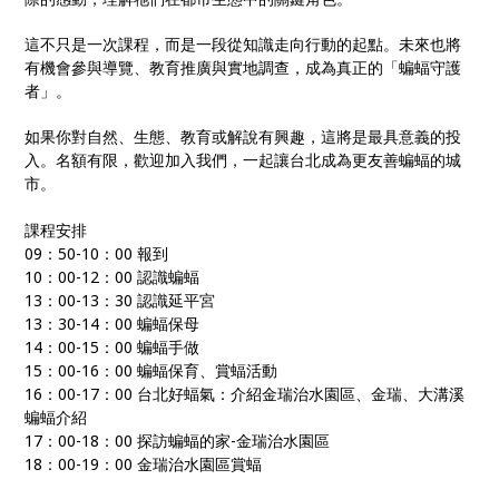
這不只是一次課程，而是一段從知識走向行動的起點。未來也將
有機會參與導覽、教育推廣與實地調查，成為真正的「蝙蝠守護
者」。
如果你對自然、生態、教育或解說有興趣，這將是最具意義的投
入。名額有限，歡迎加入我們，一起讓台北成為更友善蝙蝠的城
市。
課程安排
09：50-10：00 報到
10：00-12：00 認識蝙蝠
13：00-13：30 認識延平宮
13：30-14：00 蝙蝠保母
14：00-15：00 蝙蝠手做
15：00-16：00 蝙蝠保育、賞蝠活動
16：00-17：00 台北好蝠氣：介紹金瑞治水園區、金瑞、大溝溪
蝙蝠介紹
17：00-18：00 探訪蝙蝠的家-金瑞治水園區
18：00-19：00 金瑞治水園區賞蝠