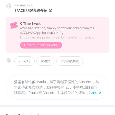
Related Link
SPACE 品牌官網介紹
Offline Event
After registration, simply show your ticket from the
ACCUPASS App for quick entry.
Entry rules are primarily set by the event organizer.
How to Collect Tickets?
200小時
說明會
瑜珈師資培訓
溫柔有韌性的 Paula，攜手沉穩又理性的 Vincent，為
大家帶來剛柔並濟，動靜平衡的 200 小時瑜珈師資培
訓課程。Paula 與 Vincent 主導體位法的練習，詳細介
...
more
紹流動與沉靜的體位法練習技巧； Doug Keller 老師擔
任這次客座講師，講授瑜珈哲學與歷史：解剖學則由
Wellness 資深老師 Jo 擔當。這場獨樹一格的 200 小
時師資培訓課程，歡迎想要踏上瑜珈教學的練習者，以