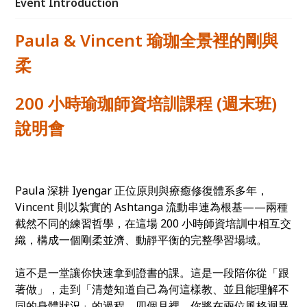
Event Introduction
及對瑜珈充滿興趣並想充實自身瑜珈涵養的規律練習者
Paula & Vincent 瑜珈全景裡的剛與
柔
200 小時瑜珈師資培訓課程 (週末班)
說明會
Paula 深耕 Iyengar 正位原則與療癒修復體系多年，
Vincent 則以紮實的 Ashtanga 流動串連為根基——兩種
截然不同的練習哲學，在這場 200 小時師資培訓中相互交
織，構成一個剛柔並濟、動靜平衡的完整學習場域。
這不是一堂讓你快速拿到證書的課。這是一段陪你從「跟
著做」，走到「清楚知道自己為何這樣教、並且能理解不
同的身體狀況」的過程。四個月裡，你將在兩位風格迥異