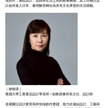
域合作，連結設計、品牌與⽣活之間的敘事關係。其⼯作關注設
計如何進⼊⽇常、被理解並轉化為具有⽂化厚度的⽣活經驗。
｜林曉瑛｜
實踐大學工業產品設計學系所 / 副教授兼所長主任、設計師
⻑期關注設計教育與跨領域創作實踐，致⼒於連結設計、⼯藝與