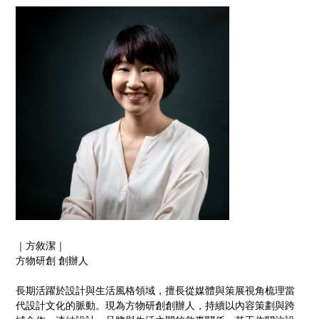
｜⽅敘潔｜
⽅物研創 創辦⼈
⻑期活躍於設計與⽣活⾵格領域，擅⻑從媒體與策展視⾓梳理當
代設計⽂化的脈動。現為⽅物研創創辦⼈，持續以內容策劃與跨