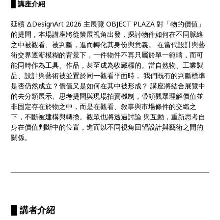
█ 講座介紹
延續 ΔDesignArt 2026 主展覽 OBJECT PLAZA 對「物的價值」
的提問，本場講座將從策展視⾓出發，探討物件如何在不同脈絡
之中被觀看、被判斷，進⽽轉化其⾝份與意義。 在當代設計與藝
術交界逐漸模糊的背景下，⼀件物件不再只屬於單⼀範疇，⽽可
能同時作為工具、作品，甚⾄成為收藏標的。當⾃然物、⼯業製
品、設計與藝術被並置於同⼀觀看平⾯時， 我們既有的判斷標準
是否仍然成⽴？價值⼜是如何在其中被形成？ 講座將結合展覽中
的去分類展⽰、思考提問與現場拍賣機制，帶領觀眾理解價值並
⾮固定存在於物之中，⽽是在觀看、敘事與市場條件的交織之
下，不斷被建構與轉換。觀眾也將透過討論 與互動，重新思考⾃
⾝在價值判斷中的位置，進⽽以不同視⾓回望設計與藝術之間的
關係。
█ 講者介紹