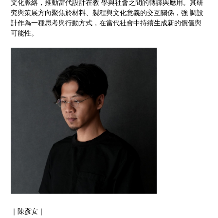
⽂化脈絡，推動當代設計在教 學與社會之間的轉譯與應⽤。其研
究與策展⽅向聚焦於材料、製程與⽂化意義的交互關係，強 調設
計作為⼀種思考與⾏動⽅式，在當代社會中持續⽣成新的價值與
可能性。
｜陳彥安｜