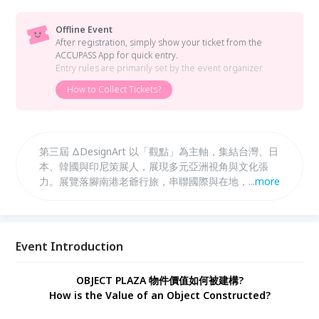
Offline Event
After registration, simply show your ticket from the
ACCUPASS App for quick entry.
Entry rules are primarily set by the event organizer.
How to Collect Tickets?
第三屆 ΔDesignArt 以「觀點」為主軸，集結台灣、日
本、韓國與印尼策展人，展現多元亞洲視角與文化張
力。展覽落腳南港老爺行旅，串聯國際與在地，開啟亞
...
more
洲設計未來的對話與想像。 「CRAFTING ASIA」在亞
洲不僅是市場概念，而是持續生成的文化現場。以工藝
為核心，其承載材料智能與文化意義，回應當代過度生
產下的精神缺口，成為收藏級設計的重要動能。
Event Introduction
OBJECT PLAZA 物件價值如何被建構?
How is the Value of an Object Constructed?