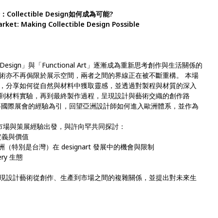
ollectible Design如何成為可能?
rket: Making Collectible Design Possible
 Design」與「Functional Art」逐漸成為重新思考創作與⽣活關係的
術亦不再侷限於展⽰空間，兩者之間的界線正在被不斷重構。 本場
，分享如何從⾃然與材料中獲取靈感，並透過對製程與材質的深⼊
到材料實驗，再到最終製作過程，呈現設計與藝術交織的創作路
等國際展會的經驗為引，回望亞洲設計師如何進⼊歐洲體系，並作為
計藝術市場與策展經驗出發，與許向罕共同探討：
t 的定義與價值
（特別是台灣）在 designart 發展中的機會與限制
ry ⽣態
現設計藝術從創作、⽣產到市場之間的複雜關係，並提出對未來⽣