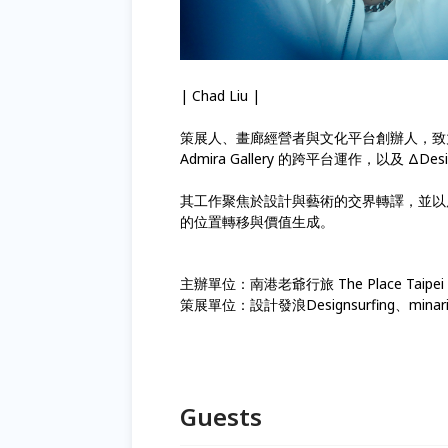
| Chad Liu |
策展⼈、畫廊經營者與⽂化平台創辦⼈，致⼒於建構亞
Admira Gallery 的跨平台運作，以及
其⼯作聚焦於設計與藝術的交界轉譯，並以展覽與國
的位置轉移與價值⽣成。
主辦單位：南港老爺行旅 The Place Taipei
策展單位：設計發浪Designsurfing、minari Br
Guests