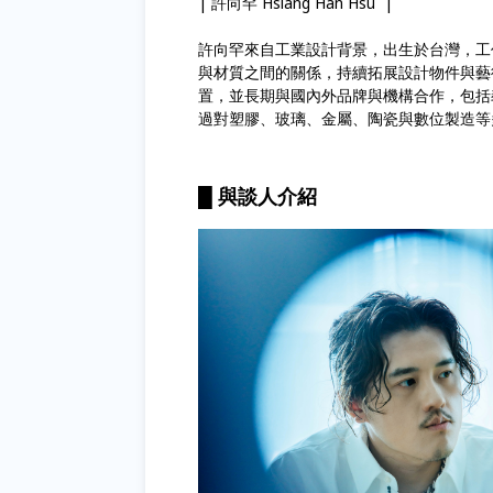
| 許向罕 Hsiang Han Hsu |
許向罕來⾃⼯業設計背景，出⽣於台灣，⼯
與材質之間的關係，持續拓展設計物件與藝
置，並⻑期與國內外品牌與機構合作，包括義⼤利 Capp
過對塑膠、玻璃、⾦屬、陶瓷與數位製造等
█ 與
談人介紹