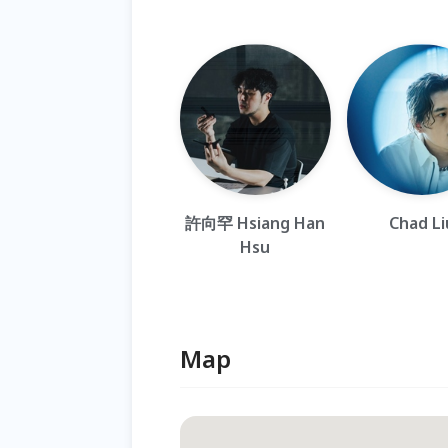
許向罕 Hsiang Han
Chad Li
Hsu
Map