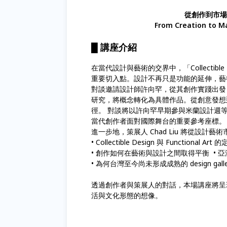
從創作到市場：C
From Creation to Ma
█ 講座介紹
在當代設計與藝術的交界中，「Collectible
重要切⼊點。設計不再只是功能的延伸，藝
對談邀請設計師許向罕，從其創作實踐出發
研究，將概念轉化為具體作品。從創意發想
徑。 對談將以許向罕早期參與⽶蘭設計週
當代創作者⾯對國際舞台的重要參考座標。
進⼀步地，策展⼈ Chad Liu 將從設
• Collectible Design 與 Functional Ar
• 創作如何在藝術與設計之間取得平衡 • 亞洲
• 為何台灣⾄今尚未形成成熟的 design galle
透過創作者與策展⼈的對話，本場講座將呈
活與⽂化形態的想像。