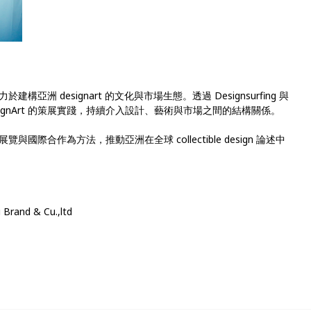
洲 designart 的⽂化與市場⽣態。透過 Designsurfing 與
 ΔDesignArt 的策展實踐，持續介⼊設計、藝術與市場之間的結構關係。
際合作為⽅法，推動亞洲在全球 collectible design 論述中
and & Cu.,ltd