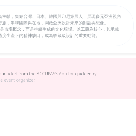
「觀點」為主軸，集結台灣、日本、韓國與印尼策展人，展現多元亞洲視角
行旅，串聯國際與在地，開啟亞洲設計未來的對話與想像。
亞洲不僅是市場概念，而是持續生成的文化現場。以工藝為核心，其承載
過度生產下的精神缺口，成為收藏級設計的重要動能。
your ticket from the ACCUPASS App for quick entry.
he event organizer.