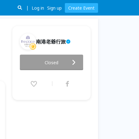
Log in
Sign up
Create Event
南港老爺行旅
2026 ΔDesignArt 國際論壇
Closed
【從創作到市場：Collectible
Design如何成為可能？】
2026.05.16 (Sat) 13:00 - 14:30
(GMT+8)