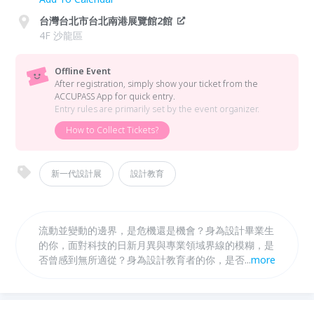
台灣台北市台北南港展覽館2館
4F 沙龍區
Offline Event
After registration, simply show your ticket from the
ACCUPASS App for quick entry.
Entry rules are primarily set by the event organizer.
How to Collect Tickets?
新一代設計展
設計教育
流動並變動的邊界，是危機還是機會？身為設計畢業生
的你，面對科技的日新月異與專業領域界線的模糊，是
否曾感到無所適從？身為設計教育者的你，是否也擔心
...
more
如何協助學生做準備？《變動邊界X國外學校》第一場
講座，由再次遠道而來的澳洲皇家墨爾本技術大學
(RMIT)越南分校傳達及設計學院研究與創新副院長