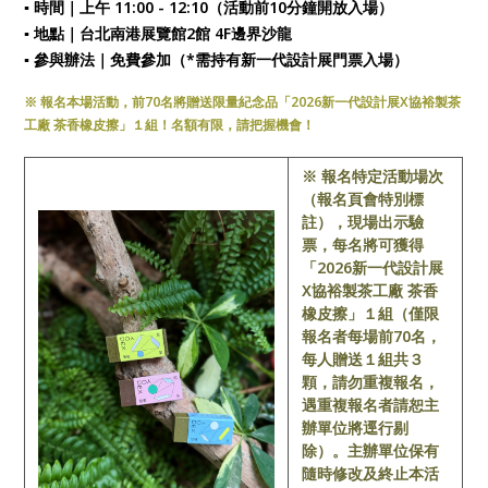
▪ 時間｜上午 11:00 - 12:10（活動前10分鐘開放入場）
▪ 地點｜台北南港展覽館2館 4F邊界沙龍
▪ 參與辦法｜免費參加（*需持有新一代設計展門票入場）
※ 報名本場活動，前70名將贈送限量紀念品「2026新一代設計展X協裕製茶
工廠 茶香橡皮擦」１組！名額有限，請把握機會！
※ 報名特定活動場次
（報名頁會特別標
註），現場出示驗
票，每名將可獲得
「2026新一代設計展
X協裕製茶工廠 茶香
橡皮擦」１組（僅限
報名者每場前70名，
每人贈送１組共３
顆，請勿重複報名，
遇重複報名者請恕主
辦單位將逕行剔
除）。主辦單位保有
隨時修改及終止本活