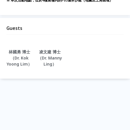
※ 本次活動地點，位於4樓展場內的P05邊界沙龍（地圖左上角區域）
Guests
林國勇 博士
凌文建 博士
（Dr. Kok
（Dr. Manny
Yoong Lim）
Ling）