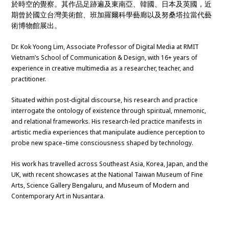
於時空的覺察。其作品足跡遍及東南亞、韓國、日本及英國，近
期曾於國立台灣美術館、班加羅爾科學藝廊以及努桑塔拉當代藝
術博物館展出。
Dr. Kok Yoong Lim, Associate Professor of Digital Media at RMIT
Vietnam’s School of Communication & Design, with 16+ years of
experience in creative multimedia as a researcher, teacher, and
practitioner.
Situated within post-digital discourse, his research and practice
interrogate the ontology of existence through spiritual, mnemonic,
and relational frameworks. His research-led practice manifests in
artistic media experiences that manipulate audience perception to
probe new space–time consciousness shaped by technology.
His work has travelled across Southeast Asia, Korea, Japan, and the
UK, with recent showcases at the National Taiwan Museum of Fine
Arts, Science Gallery Bengaluru, and Museum of Modern and
Contemporary Art in Nusantara.