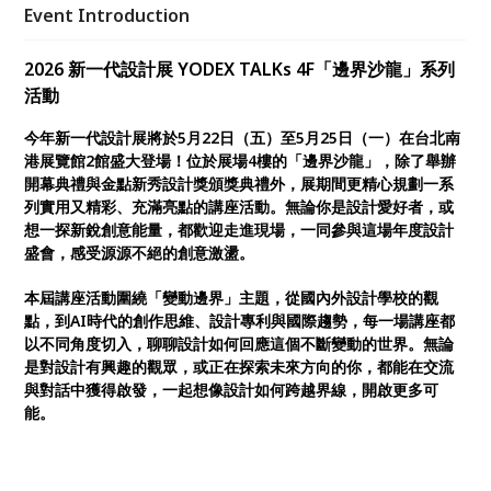
Kok Yoong Lim博士，及國際與對外合作副院長
Event Introduction
Manny Ling博士，分享設計學子、設計師至設計教育
如何轉換思維，將當前挑戰轉化為掌握機會的先機。
2026 新一代設計展 YODEX TALKs 4F「邊界沙龍」系列
活動
今年新一代設計展將於5月22日（五）至5月25日（一）在台北南
港展覽館2館盛大登場！位於展場4樓的「邊界沙龍」，除了舉辦
開幕典禮與金點新秀設計獎頒獎典禮外，展期間更精心規劃一系
列實用又精彩、充滿亮點的講座活動。無論你是設計愛好者，或
想一探新銳創意能量，都歡迎走進現場，一同參與這場年度設計
盛會，感受源源不絕的創意激盪。
本屆講座活動圍繞「變動邊界」主題，從國內外設計學校的觀
點，到AI時代的創作思維、設計專利與國際趨勢，每一場講座都
以不同角度切入，聊聊設計如何回應這個不斷變動的世界。無論
是對設計有興趣的觀眾，或正在探索未來方向的你，都能在交流
與對話中獲得啟發，一起想像設計如何跨越界線，開啟更多可
能。