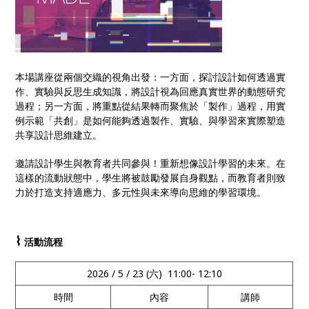
本場講座從兩個交織的視角出發：一方面，探討設計如何透過實
作、實驗與反思生成知識，將設計視為回應真實世界的動態研究
過程；另一方面，將重點從結果轉而聚焦於「製作」過程，用實
例示範「共創」是如何能夠透過製作、實驗、與學習來實際塑造
共享設計思維建立。
邀請設計學生與教育者共同參與！重新想像設計學習的未來。在
這樣的流動狀態中，學生將被鼓勵發展自身觀點，而教育者則致
力於打造支持適應力、多元性與未來導向思維的學習環境。
⌇
活動流程
2026 / 5 / 23 (六) 11:00- 12:10
時間
內容
講師