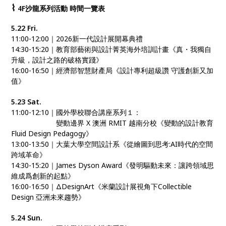
⌇
4F沙龍系列活動 時間一覽表
5.22 Fri.
11:00-12:00｜2026新一代設計展開幕典禮
14:30-15:20｜教育部藝術與設計菁英海外培訓計畫《真・我獨自
升級，設計之路的破格實踐》
16:00-16:50｜經濟部智慧財產局《設計專利超級讚 守護創新又加
值》
5.23 Sat.
11:00-12:10｜國外學校聯合講座系列１：
11:00-12:10｜
變動邊界 X 澳洲 RMIT 越南分校《變動的設計教育
Fluid Design Pedagogy》
13:00-13:50｜大葉大學空間設計系《從繪圖到思考:AI時代的空間
跨域革命》
14:30-15:20｜James Dyson Award《發明驅動未來：讓跨領域思
維成爲創新的起點》
16:00-16:50｜ΔDesignArt《米蘭設計展視角下Collectible
Design 亞洲未來趨勢》
5.24 Sun.