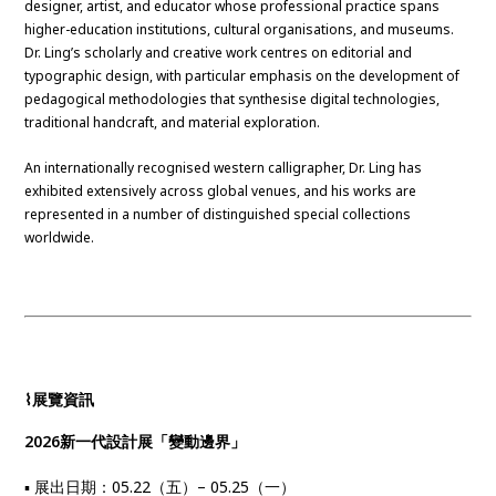
designer, artist, and educator whose professional practice spans
higher-education institutions, cultural organisations, and museums.
Dr. Ling’s scholarly and creative work centres on editorial and
typographic design, with particular emphasis on the development of
pedagogical methodologies that synthesise digital technologies,
traditional handcraft, and material exploration.
An internationally recognised western calligrapher, Dr. Ling has
exhibited extensively across global venues, and his works are
represented in a number of distinguished special collections
worldwide.
⌇展覽
資訊
2026新一代設計展「變動邊界」
▪ 展出日期：​05.22（五）– 05.25（一）