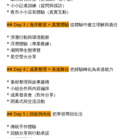
* 小小記者訓練（提問與採訪）
* 夜市小小店長體驗（真實互動）
## Day 3｜海洋教室 × 真實體驗
從體驗中建立理解與責任
* 淨灘行動與環境觀察
* 浮潛體驗（專業教練）
* 潮間帶生態導覽
* 星空營火分享
## Day 4｜成果整理 × 表達舞台
把經驗轉化為表達能力
* 素材整理與故事建構
* 小組合作與內容編排
* 成果發表會（對外分享）
* 閉幕式與交流活動
## Day 5｜回收與內化
把學習帶回生活
* 傳統手作體驗
* 回饋分享與行動承諾