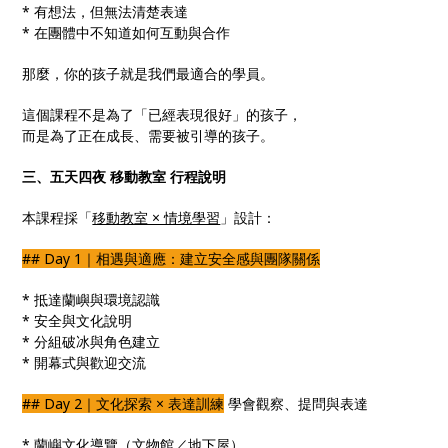
* 有想法，但無法清楚表達
* 在團體中不知道如何互動與合作
那麼，你的孩子就是我們最適合的學員。
這個課程不是為了「已經表現很好」的孩子，
而是為了正在成長、需要被引導的孩子。
三、五天四夜 移動教室 行程說明
本課程採「
移動教室 × 情境學習
」設計：
## Day 1｜相遇與適應：建立安全感與團隊關係
* 抵達蘭嶼與環境認識
* 安全與文化說明
* 分組破冰與角色建立
* 開幕式與歡迎交流
## Day 2｜文化探索 × 表達訓練
學會觀察、提問與表達
* 蘭嶼文化導覽（文物館／地下屋）