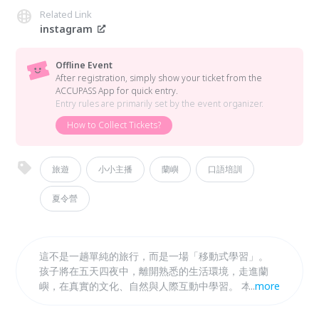
Related Link
instagram
Offline Event
After registration, simply show your ticket from the
ACCUPASS App for quick entry.
Entry rules are primarily set by the event organizer.
How to Collect Tickets?
旅遊
小小主播
蘭嶼
口語培訓
夏令營
這不是一趟單純的旅行，而是一場「移動式學習」。
孩子將在五天四夜中，離開熟悉的生活環境，走進蘭
嶼，在真實的文化、自然與人際互動中學習。 本活動
...
more
宗旨：培養學員獨立自理、訓練學員勇敢開口，以達成
自信表達。 如家長欲陪同前往，可另行加購行程，請