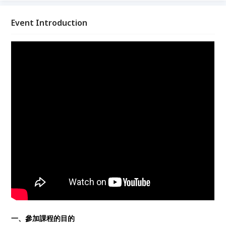
加入官方帳號 @549tvpcx 詢問，將由專人回覆定價與
內容。
Event Introduction
一、參加課程的目的