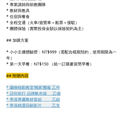
* 專業講師與助教團隊
* 教材與教具
* 住宿與餐食
* 全程交通（火車/遊覽車＋船票＋接駁）
* 團體保險（實際投保金額以保險契約為主）
## 加購方案
* 小小主播體驗營：NT$999（需配合檔期預約，使用期限為一
年）
* 第一天早餐：NT$150 （統一訂購麥當勞早餐）
## 附贈內容
* 蘭嶼移動教室‘獨家’團服 乙件
* 語你前行 品牌帆布袋 乙個
* 學員專屬教材套組 乙組
* 學員精選回顧影片 乙支