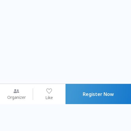
Register Now
Organizer
Like
You may like