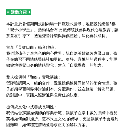
不只是為了呼應教育局所重視的全人教育，更是我們想
透過掌中藝術，把成長的能量帶給每一位孩子。
✦ 活動介紹 ✦
本計畫於暑假期間規劃兩場一日沉浸式營隊，地點設於總館3樓
「親子小學堂」。活動結合布袋 戲傳統技藝與現代心理教育，讓
孩童在引導下，透過聲音錄製與操偶體驗，深化自我成長。
首創「英雄口白」錄音體驗：
我們讓孩子走進角色的內心世界，親自為英雄錄製專屬口白。孩
子在練習不同情緒聲線社如勇氣、冷靜、喜悅的的過程中，能更
敏銳地察覺自身的情緒變化，建立「自我覺察」的能力。
雙人操偶與「和好」實戰演練：
營隊強調兩人一組的合作，透過操偶模擬同儕間的衝突情境。孩
子必須學習與夥伴討論劇本、分配動作，並在錄製「解決問題」
的對話中，實踐人際溝通與負責任的決定。
從傳統文化中找尋成長韌性：
我們結合霹靂操偶師的專業示範，讓孩子在掌中戲的演繹中看見
英雄如何面對挫折。這不只是文化 的傳承，更是讓孩子學會遇到
困難時，如何穩定情緒並尋求正向的解決方案。