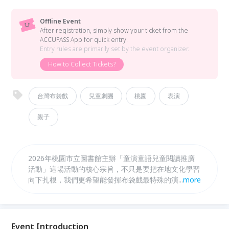
Offline Event
After registration, simply show your ticket from the
ACCUPASS App for quick entry.
Entry rules are primarily set by the event organizer.
How to Collect Tickets?
台灣布袋戲
兒童劇團
桃園
表演
親子
2026年桃園市立圖書館主辦「童演童語兒童閱讀推廣
活動」這場活動的核心宗旨，不只是要把在地文化學習
向下扎根，我們更希望能發揮布袋戲最特殊的演繹方
...
more
式。布袋戲的戲偶互動非常生動，能把抽象的情感具象
化，讓孩童在觀演過程中，透過戲偶的表演學會如何認
識自己的情緒。我們更在故事中融入解決困境的智慧，
帶領孩子學習當遇到困難時可以採取哪些解決方案。這
Event Introduction