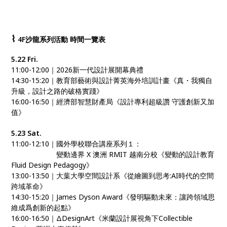
⌇
4F沙龍系列活動 時間一覽表
5.22 Fri.
11:00-12:00｜2026新一代設計展開幕典禮
14:30-15:20｜教育部藝術與設計菁英海外培訓計畫《真・我獨自
升級，設計之路的破格實踐》
16:00-16:50｜經濟部智慧財產局《設計專利超級讚 守護創新又加
值》
5.23 Sat.
11:00-12:10｜國外學校聯合講座系列１：
11:00-12:10｜
變動邊界 X 澳洲 RMIT 越南分校《變動的設計教育
Fluid Design Pedagogy》
13:00-13:50｜大葉大學空間設計系《從繪圖到思考:AI時代的空間
跨域革命》
14:30-15:20｜James Dyson Award《發明驅動未來：讓跨領域思
維成爲創新的起點》
16:00-16:50｜ΔDesignArt《米蘭設計展視角下Collectible