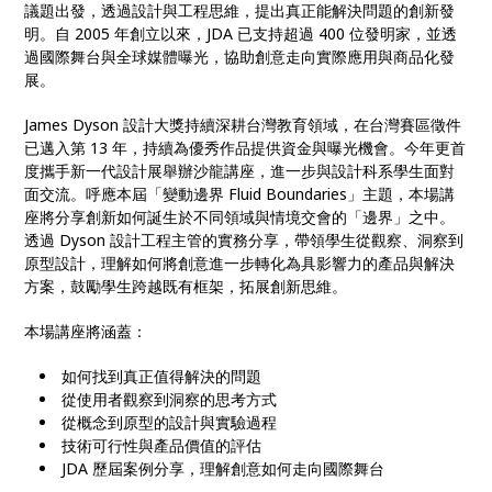
議題出發，透過設計與工程思維，提出真正能解決問題的創新發
明。自 2005 年創立以來，JDA 已支持超過 400 位發明家，並透
過國際舞台與全球媒體曝光，協助創意走向實際應用與商品化發
展。
James Dyson 設計大獎持續深耕台灣教育領域，在台灣賽區徵件
已邁入第 13 年，持續為優秀作品提供資金與曝光機會。今年更首
度攜手新一代設計展舉辦沙龍講座，進一步與設計科系學生面對
面交流。呼應本屆「變動邊界 Fluid Boundaries」主題，本場講
座將分享創新如何誕生於不同領域與情境交會的「邊界」之中。
透過 Dyson 設計工程主管的實務分享，帶領學生從觀察、洞察到
原型設計，理解如何將創意進一步轉化為具影響力的產品與解決
方案，鼓勵學生跨越既有框架，拓展創新思維。
本場講座將涵蓋：
如何找到真正值得解決的問題
從使用者觀察到洞察的思考方式
從概念到原型的設計與實驗過程
技術可行性與產品價值的評估
JDA 歷屆案例分享，理解創意如何走向國際舞台