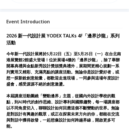
察到原型設計，理解如何將創意發展為具影響力的產品
與解決方案，並進一步走向實際應用與商品化。 👉 立
即報名，搶先了解如何讓你的創意走向國際舞台！
Event Introduction
2026 新一代設計展 YODEX TALKs 4F「邊界沙龍」系列
活動
今年新一代設計展將於5月22日（五）至5月25日（一）在台北南
港展覽館2館盛大登場！位於展場4樓的「邊界沙龍」，除了舉辦
開幕典禮與金點新秀設計獎頒獎典禮外，展期間更精心規劃一系
列實用又精彩、充滿亮點的講座活動。無論你是設計愛好者，或
想一探新銳創意能量，都歡迎走進現場，一同參與這場年度設計
盛會，感受源源不絕的創意激盪。
本屆講座活動圍繞「變動邊界」主題，從國內外設計學校的觀
點，到AI時代的創作思維、設計專利與國際趨勢，每一場講座都
以不同角度切入，聊聊設計如何回應這個不斷變動的世界。無論
是對設計有興趣的觀眾，或正在探索未來方向的你，都能在交流
與對話中獲得啟發，一起想像設計如何跨越界線，開啟更多可
能。