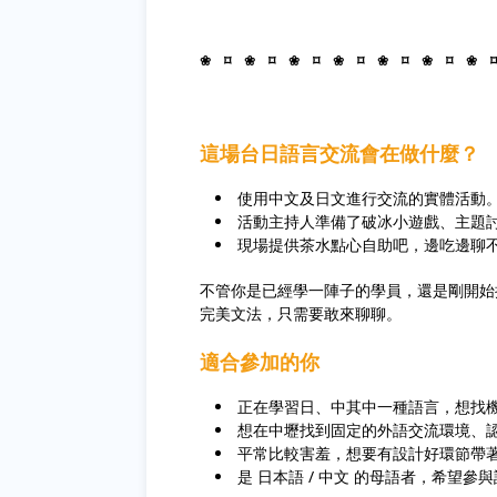
❀ ⌑ ❀ ⌑ ❀ ⌑ ❀ ⌑ ❀ ⌑ ❀ ⌑ ❀ 
這場台日語言交流會在做什麼？
使用中文及日文進行交流的實體活動
活動主持人準備了破冰小遊戲、主題
現場提供茶水點心自助吧，邊吃邊聊
不管你是已經學一陣子的學員，還是剛開始
完美文法，只需要敢來聊聊。
適合參加的你
正在學習日、中其中一種語言，想找
想在中壢找到固定的外語交流環境、
平常比較害羞，想要有設計好環節帶
是 日本語 / 中文 的母語者，希望參