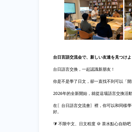
台日言語交流会で、新しい友達を見つけよ
台日語言交換，一起認識新朋友！
你是不是學了日文，卻一直找不到可以「開
2026年的全新開始，就從這場語言交換活
在〖台日語言交流會〗裡，你可以和同樣學
好。
🔰 不限中文、日文程度 🍪 茶水點心自助吧