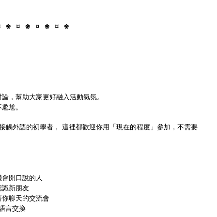
⌑ ❀ ⌑ ❀ ⌑ ❀ ⌑ ❀
。
討論，幫助大家更好融入活動氣氛。
不尷尬。
接觸外語的初學者， 這裡都歡迎你用「現在的程度」參加，不需要
機會開口說的人
認識新朋友
著你聊天的交流會
與語言交換