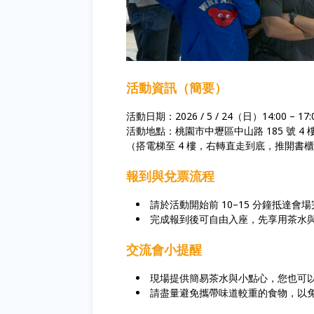
活動資訊（簡要）
活動日期：2026 / 5 / 24（日）14:00 – 1
活動地點：桃園市中壢區中山路 185 號 4 
（搭電梯至 4 樓，右轉直走到底，推開書
報到與兌票流程
請於活動開始前 10–15 分鐘抵達會
完成報到後可自由入座，先享用茶水
交流會小提醒
現場提供簡易茶水與小點心，您也可
請盡量避免攜帶味道較重的食物，以