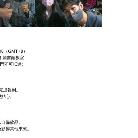
7:00（GMT+8）
樓 圖書館教室
櫃門即可抵達）
場完成報到。
與點心。
以自備飲品。
免影響其他來賓。