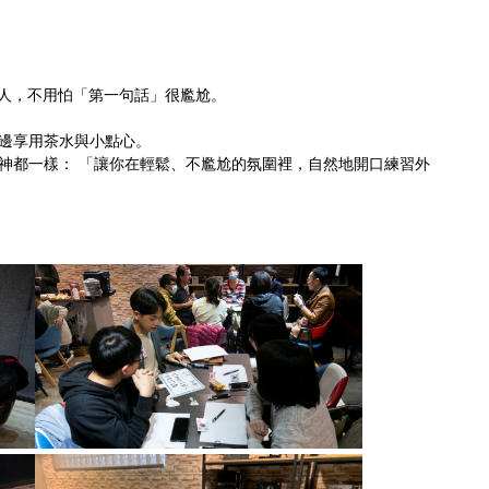
型人，不用怕「第一句話」很尷尬。
邊享用茶水與小點心。
神都一樣： 「讓你在輕鬆、不尷尬的氛圍裡，自然地開口練習外