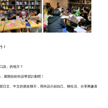
う！
口說」的地方？
動，展開你的外語學習計劃吧！
習日文、中文的朋友聊天，用外語介紹自己、聊生活、分享興趣喜