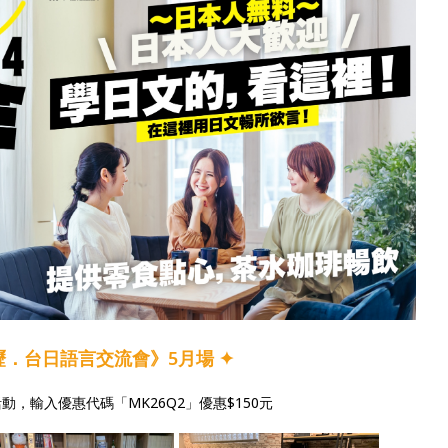
．台日語言交流會》5月場 ✦
，輸入優惠代碼「MK26Q2」優惠$150元