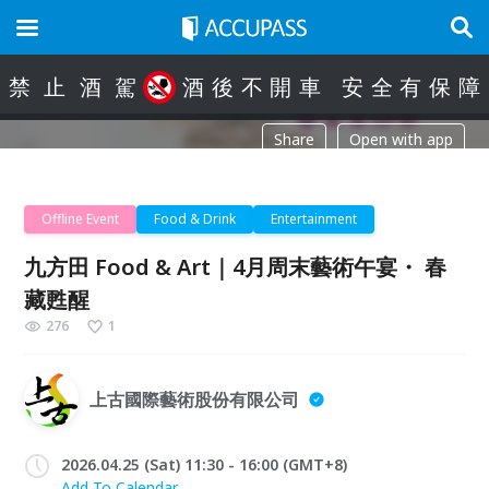
禁
止
酒
駕
酒
後
不
開
車
安
全
有
保
障
Share
Open with app
Offline Event
Food & Drink
Entertainment
九方田 Food & Art｜4月周末藝術午宴・ 春
藏甦醒
276
1
上古國際藝術股份有限公司
2026.04.25 (Sat) 11:30 - 16:00 (GMT+8)
Add To Calendar