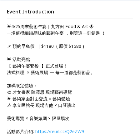
領賓客深入作品故事，同時搭配氣泡飲，提升整體感官
層次。此外，由李立民館長帶來吉他與口琴現場演出，
Event Introduction
營造溫潤且富有情感的藝術氛圍。限量場次、早鳥優惠
價1180元，適合喜愛藝術與生活品味的族群預約參
🌟4/25周末藝術午宴｜九方田 Food & Art 🌟
與。
一場值得細細品味的藝術午宴 ，別讓這一刻錯過 ！
📌 預約早鳥價 ｜$1180 ( 原價 $1580 )
🌟 活動亮點
【 藝術午宴套餐 】正式登場！
法式料理 × 藝術展場 — 每一道都是藝術品。
加碼限定體驗：
🎨 才女畫家 陳澤思 現場藝術導覽
🌟 藝術家面對面交流 × 藝術體驗
🎶 李立民館長 現場吉他 × 口琴演出
藝術導覽 × 音樂氛圍 × 限量場次
活動影片介紹:
https://reurl.cc/Q2eZW9