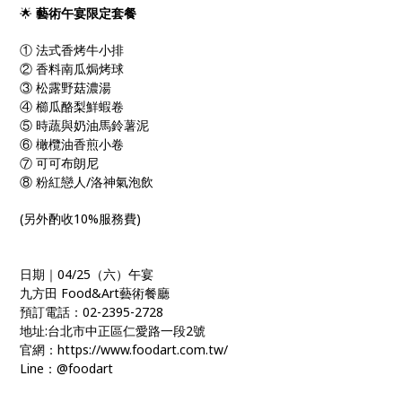
🌟
藝術午宴
限定套餐
① 法式香烤牛小排
② 香料南瓜焗烤球
③ 松露野菇濃湯
④ 櫛瓜酪梨鮮蝦卷
⑤ 時蔬與奶油馬鈴薯泥
⑥ 橄欖油香煎小卷
⑦ 可可布朗尼
⑧ 粉紅戀人/洛神氣泡飲
(另外酌收10%服務費)
日期｜04/25（六）午宴
九方田 Food&Art藝術餐廳
預訂電話：02-2395-2728
地址:台北市中正區仁愛路一段2號
官網：https://www.foodart.com.tw/
Line：@foodart