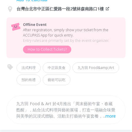
台灣台北市中正區仁愛路一段2號林森南路口1樓
Offline Event
After registration, simply show your ticket from the
ACCUPASS App for quick entry.
Entry rules are primarily set by the event organizer.
How to Collect Tickets?
法式料理
中正區美食
九方田 Food&amp;Art
預約有禮
藝術可以吃
九方田 Food & Art 於4月推出「周末藝術午宴・春藏
甦醒」，結合法式料理與藝術展場，打造一場融合味覺
與美學的沉浸式體驗。活動主打藝術午宴套餐，從香烤
...
more
牛小排、松露野菇濃湯到精緻甜點，每一道料理皆如藝
術品般呈現。現場更安排才女畫家陳澤思親自導覽，帶