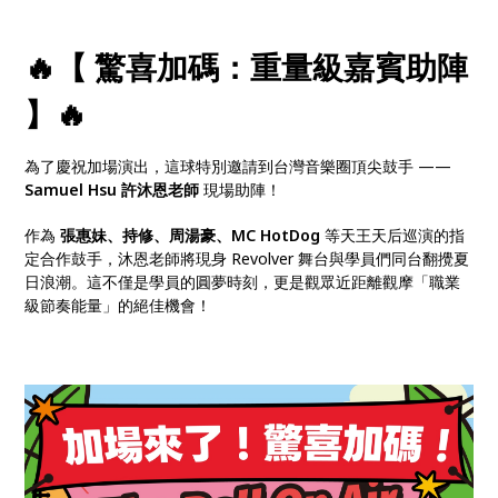
🔥【 驚喜加碼：重量級嘉賓助陣
】🔥
為了慶祝加場演出，這球特別邀請到台灣音樂圈頂尖鼓手 ——
Samuel Hsu 許沐恩老師
現場助陣！
作為
張惠妹、持修、周湯豪、MC HotDog
等天王天后巡演的指
定合作鼓手，沐恩老師將現身 Revolver 舞台與學員們同台翻攪夏
日浪潮。這不僅是學員的圓夢時刻，更是觀眾近距離觀摩「職業
級節奏能量」的絕佳機會！