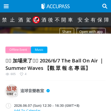
禁
止
酒
駕
酒
後
不
開
車
安
全
有
保
障
Share
Open with app
Offline Event
Music
❤️‍🔥 加場來了❤️‍🔥 2026/6/7 The Ball On Air ｜
Summer Waves 【觀 眾 報 名 專 區】
605
4
這球音樂教室
2026.06.07 (Sun) 12:30 - 16:30 (GMT+8)
Add To Calendar