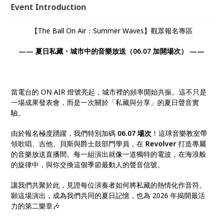
的律動，這場初夏電台都歡迎你的加入！🎸🥁🎤
Event Introduction
【The Ball On Air：Summer Waves】觀眾報名專區
—— 夏日私藏・城市中的音樂放送（06.07 加開場次） ——
當電台的 ON AIR 燈號亮起，城市裡的頻率開始共振。這不只是
一場成果發表會，而是一次關於「私藏與分享」的夏日聲音實
驗。
由於報名極度踴躍，我們特別加碼
06.07 場次
！這球音樂教室帶
領歌唱、吉他、貝斯與爵士鼓部門學員，在
Revolver
打造專屬
的音樂放送直播間。每一組演出就像一道獨特的電波，在海浪般
的旋律中，與你交換這個季節最動人的聲音信號。
讓我們共聚於此，見證每位演奏者如何將私藏的熱情化作音符。
願這場演出，成為我們共同的夏日記憶，也為 2026 年揭開最活
力的第二樂章🎶