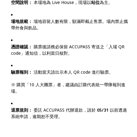
空間說明：
本場地為 Live House，現場以
站位
為主。
場地規範：
場地容留人數有限，額滿即截止售票。場內禁止攜
帶外食與飲品。
憑證確認：
購票後請務必保留 ACCUPASS 寄送之「入場 QR
code」通知信，以利當日核對。
驗票報到：
活動當天請出示本人 QR code 進行驗票。
※ 購買「10 人大團票」者，建議由訂購代表統一帶隊報到進
場。
退票規則：
委託 ACCUPASS 代辦退款，請於
05/31
以前透過
系統申請，逾期恕不受理。