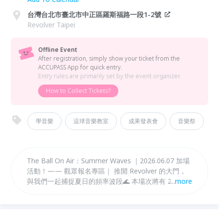
台灣台北市臺北市中正區羅斯福路一段1-2號
Revolver Taipei
Offline Event
After registration, simply show your ticket from the
ACCUPASS App for quick entry.
Entry rules are primarily set by the event organizer.
How to Collect Tickets?
學音樂
這球音樂教室
成果發表會
音樂祭
The Ball On Air：Summer Waves ｜2026.06.07 加場
活動！—— 觀眾報名專區｜ 推開 Revolver 的大門，
與我們一起捕捉夏日的頻率波段🌊 本場次將有 28 組學
...
more
員 的私藏樂章現場放送！邀請你成為這場夏日聲音實
驗的一員，接住初夏最動人的信號。 無論是想為台上
的朋友大聲喝采，還是想在城市中心感受 Live House