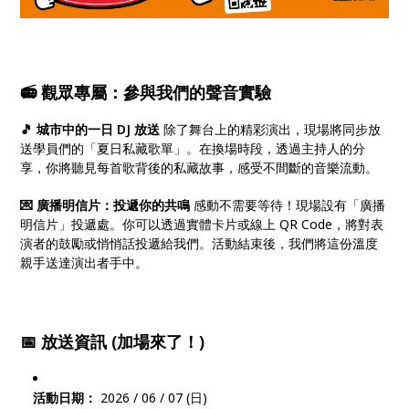
📻 觀眾專屬：參與我們的聲音實驗
🎵 城市中的一日 DJ 放送
除了舞台上的精彩演出，現場將同步放
送學員們的「夏日私藏歌單」。在換場時段，透過主持人的分
享，你將聽見每首歌背後的私藏故事，感受不間斷的音樂流動。
💌 廣播明信片：投遞你的共鳴
感動不需要等待！現場設有「廣播
明信片」投遞處。你可以透過實體卡片或線上 QR Code，將對表
演者的鼓勵或悄悄話投遞給我們。活動結束後，我們將這份溫度
親手送達演出者手中。
📅 放送資訊 (加場來了！)
活動日期：
2026 / 06 / 07 (日)