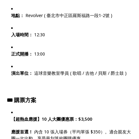
地點：
Revolver ( 臺北市中正區羅斯福路一段1-2號 )
入場時間：
12:30
正式開播：
13:00
演出單位：
這球音樂教室學員 ( 歌唱 / 吉他 / 貝斯 / 爵士鼓 )
🎟️ 購票方案
【超熱血應援】10 人大團優惠票：$3,500
應援首選！
內含 10 張入場券（平均單張 $350）。適合親友大
團一次出動，享受最划算的團購優惠。