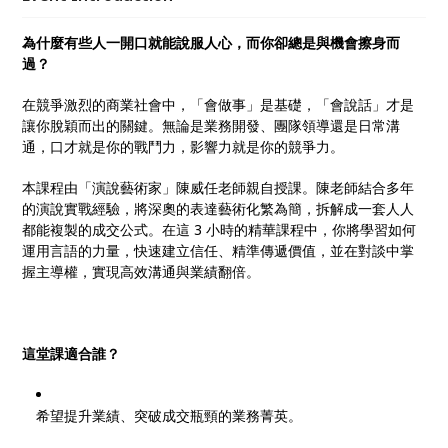
人」的思維升級，讓演說成為你職場中最具槓桿效應的
武器。
為什麼有些人一開口就能說服人心，而你卻總是與機會擦身而
過？
在競爭激烈的商業社會中，「會做事」是基礎，「會說話」才是
讓你脫穎而出的關鍵。無論是業務開發、團隊領導還是日常溝
通，口才就是你的戰鬥力，影響力就是你的競爭力。
本課程由「演說藝術家」陳威任老師親自授課。陳老師結合多年
的演說實戰經驗，將深奧的表達藝術化繁為簡，拆解成一套人人
都能複製的成交公式。在這 3 小時的精華課程中，你將學習如何
運用言語的力量，快速建立信任、精準傳遞價值，並在對談中掌
握主導權，實現高效溝通與業績翻倍。
這堂課適合誰？
希望提升業績、突破成交瓶頸的業務菁英。