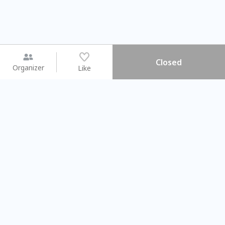
Closed
Organizer
Like
You may like
2026.08.15 (Sat) - 08.22 (Sat)
2026.08.15 (Sat) - 08
【親子手作體驗】哈東派對！
「共織宇宙」
比哈皮、東窩蕊
共織宇宙】 七