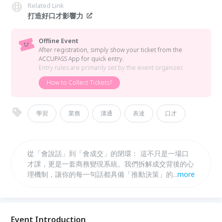
Related Link
打造好口才影響力
Offline Event
After registration, simply show your ticket from the
ACCUPASS App for quick entry.
Entry rules are primarily set by the event organizer.
How to Collect Tickets?
學習
業務
溝通
表達
口才
從「會說話」到「會成交」的閉環： 這不只是一場口
才課，更是一套商務變現系統。我們拆解成交背後的心
理機制，讓你的每一句話都具備「推動決策」的力量。
...
more
大師級的實戰公式： 拒絕摸索，直接內化陳威任老師
多年的演說底層邏輯。透過可複製的表達公式，將繁瑣
的溝通轉化為高效率的價值輸出。 3 小時的認知突
圍： 在極短的時間內，完成從「不敢說」到「影響他
Event Introduction