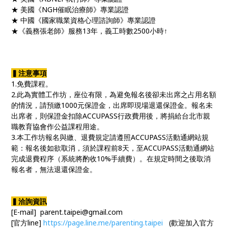
★ 美國《NGH催眠治療師》專業認證
★ 中國《國家職業資格心理諮詢師》專業認證
★《義務張老師》服務13年，義工時數2500小時↑
▍注意事項
1.免費課程。
2.此為實體工作坊，座位有限，為避免報名後卻未出席之占用名額
的情況，請預繳1000元保證金，出席即現場退還保證金。報名未
出席者，則保證金扣除ACCUPASS行政費用後，將捐給台北市親
職教育協會作公益課程用途。
3.本工作坊報名與繳、退費規定請遵照ACCUPASS活動通網站規
範：報名後如欲取消，須於課程前8天，至ACCUPASS活動通網站
完成退費程序（系統將酌收10%手續費）。在規定時間之後取消
報名者，無法退還保證金。
▍洽詢資訊
[E-mail] parent.taipei@gmail.com
[官方line]
https://page.line.me/parenting.taipei
(歡迎加入官方