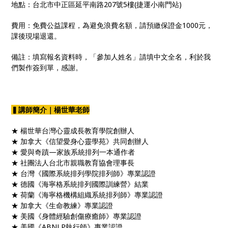
地點：台北市中正區延平南路207號5樓(捷運小南門站)
費用：免費公益課程，為避免浪費名額，請預繳保證金1000元，
課後現場退還。
備註：填寫報名資料時，「參加人姓名」請填中文全名，利於我
們製作簽到單，感謝。
▍講師簡介｜楊世華老師
★ 楊世華台灣心靈成長教育學院創辦人
★ 加拿大《信望愛身心靈學苑》共同創辦人
★ 愛與奇蹟—家族系統排列一本通作者
★ 社團法人台北市親職教育協會理事長
★ 台灣《國際系統排列學院排列師》專業認證
★ 德國《海寧格系統排列國際訓練營》結業
★ 荷蘭《海寧格機構組織系統排列師》專業認證
★ 加拿大《生命教練》專業認證
★ 美國《身體經驗創傷療癒師》專業認證
★ 美國《ABNLP執行師》專業認證