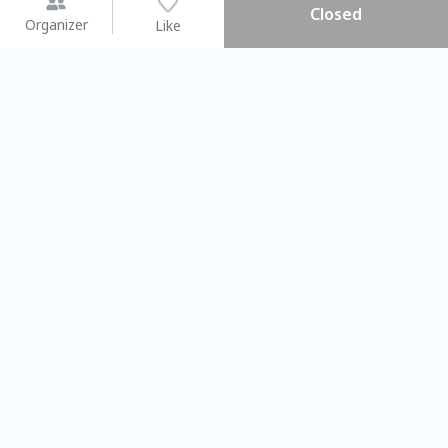
Closed
Organizer
Like
You may like
2026.08.15 (Sat) - 08.22 (Sat)
2026.08.15 (Sat) - 08.
【親子手作體驗】哈東派對！
「共織宇宙」
比哈皮、東窩蕊
共織宇宙】 七
Taipei City
New Taipei Ci
#
歡迎新手
1008
9
#
植物生態瓶