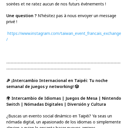
soirées et ne ratez aucun de nos futurs événements !
Une question ?
N'hésitez pas à nous envoyer un message
privé !
https://www.instagram.com/taiwan_event_francais_exchange
/
--------------------------------------------------------------------------------
-----------------------------------------------------------
🎉 ¡Intercambio Internacional en Taipéi: Tu noche
semanal de juegos y networking! 🎲
🌍
Intercambio de Idiomas | Juegos de Mesa | Nintendo
Switch | Nómadas Digitales | Diversión y Cultura
¿Buscas un evento social dinámico en Taipéi? Ya seas un
nómada digital, un apasionado de los idiomas o simplemente
alguien a quien le encanta hacer nuevos amigos