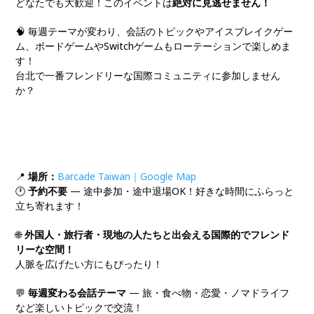
どなたでも大歓迎！このイベントは
絶対に見逃せません！
🧠 毎週テーマが変わり、会話のトピックやアイスブレイクゲー
ム、ボードゲームやSwitchゲームもローテーションで楽しめま
す！
台北で一番フレンドリーな国際コミュニティに参加しません
か？
📍
場所：
Barcade Taiwan｜
Google Map
🕐
予約不要
— 途中参加・途中退場OK！好きな時間にふらっと
立ち寄れます！
🌐
外国人・旅行者・現地の人たちと出会える国際的でフレンド
リーな空間！
人脈を広げたい方にもぴったり！
💬
毎週変わる会話テーマ
— 旅・食べ物・恋愛・ノマドライフ
など楽しいトピックで交流！