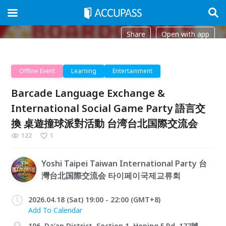
Share
Open with app
Offline Event
Learning
Entertainment
Barcade Language Exchange &
International Social Game Party 語言交
換 桌遊撞球派對活動 台湾台北国際交流会
122
1
Yoshi Taipei Taiwan International Party 台
灣台北国際交流会 타이페이국제교류회
2026.04.18 (Sat) 19:00 - 22:00 (GMT+8)
Add To Calendar
106, Da’an District, Section 1, Heping E Rd, 177號