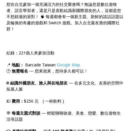
想在台北參加一個充滿活力的社交聚會嗎？無論您是數位遊牧
者、語言學習者，還是只是喜歡結識新國際朋友的人，這都是您
不想錯過的派對！ 🧠 每週都會有一個新主題、新鮮的談話話題以
及輪換的有趣的遊戲和 Switch 遊戲。加入台北最友善的國際社
群！
紀錄：221個人來參加活動
📍
地點：
Barcade Taiwan
Google Map
🕐
無需報名
— 想來就來，想待多久都可以！
🌐
結識外國朋友、旅人與在地朋友
— 在多元文化、友善的空間中
拓展人脈
💵
費用：
$250 元 ( 一杯飲料 )
💬
每週主題式對談
— 輕鬆聊聊旅遊、美食、戀愛、數位遊牧生
活等話題