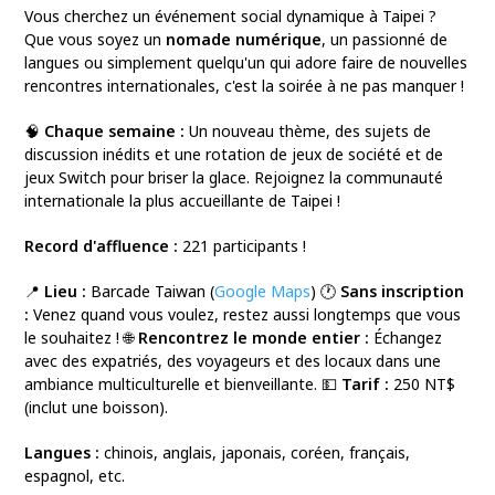
Vous cherchez un événement social dynamique à Taipei ?
Que vous soyez un
nomade numérique
, un passionné de
langues ou simplement quelqu'un qui adore faire de nouvelles
rencontres internationales, c'est la soirée à ne pas manquer !
🧠
Chaque semaine :
Un nouveau thème, des sujets de
discussion inédits et une rotation de jeux de société et de
jeux Switch pour briser la glace. Rejoignez la communauté
internationale la plus accueillante de Taipei !
Record d'affluence :
221 participants !
📍
Lieu :
Barcade Taiwan (
Google Maps
) 🕐
Sans inscription
:
Venez quand vous voulez, restez aussi longtemps que vous
le souhaitez ! 🌐
Rencontrez le monde entier :
Échangez
avec des expatriés, des voyageurs et des locaux dans une
ambiance multiculturelle et bienveillante. 💵
Tarif :
250 NT$
(inclut une boisson).
Langues :
chinois, anglais, japonais, coréen, français,
espagnol, etc.