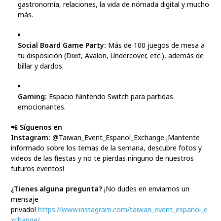
gastronomía, relaciones, la vida de nómada digital y mucho
más.
Social Board Game Party:
Más de 100 juegos de mesa a
tu disposición (Dixit, Avalon, Undercover, etc.), además de
billar y dardos.
Gaming:
Espacio Nintendo Switch para partidas
emocionantes.
📲
Síguenos en
Instagram:
@Taiwan_Event_Espanol_Exchange ¡Mantente
informado sobre los temas de la semana, descubre fotos y
videos de las fiestas y no te pierdas ninguno de nuestros
futuros eventos!
¿Tienes alguna pregunta?
¡No dudes en enviarnos un
mensaje
privado!
https://www.instagram.com/taiwan_event_espanol_e
xchange/