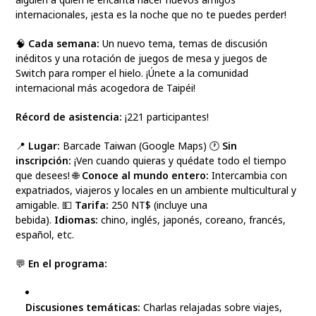
internacionales, ¡esta es la noche que no te puedes perder!
🧠
Cada semana:
Un nuevo tema, temas de discusión
inéditos y una rotación de juegos de mesa y juegos de
Switch para romper el hielo. ¡Únete a la comunidad
internacional más acogedora de Taipéi!
Récord de asistencia:
¡221 participantes!
📍
Lugar:
Barcade Taiwan (Google Maps) 🕐
Sin
inscripción:
¡Ven cuando quieras y quédate todo el tiempo
que desees! 🌐
Conoce al mundo entero:
Intercambia con
expatriados, viajeros y locales en un ambiente multicultural y
amigable. 💵
Tarifa:
250 NT$ (incluye una
bebida).
Idiomas:
chino, inglés, japonés, coreano, francés,
español, etc.
💬
En el programa:
Discusiones temáticas:
Charlas relajadas sobre viajes,