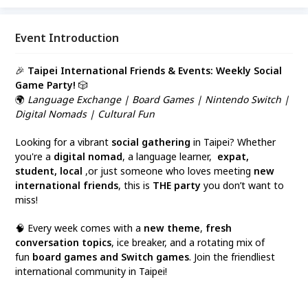
& Have fun ;) Connect foreigners to Taiwan and
help them blend in Taiwan. There are events
Everyday
Event Introduction
🎉
Taipei International Friends & Events: Weekly Social
Game Party!
🎲
🌍
Language Exchange | Board Games | Nintendo Switch |
Digital Nomads | Cultural Fun
Looking for a vibrant
social gathering
in Taipei? Whether
you're a
digital nomad
, a language learner,
expat,
student, local
,or just someone who loves meeting
new
international friends
, this is
THE party
you don’t want to
miss!
🧠 Every week comes with a
new theme
,
fresh
conversation topics
, ice breaker, and a rotating mix of
fun
board games and Switch games
. Join the friendliest
international community in Taipei!