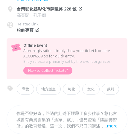
台灣彰化縣彰化市陳稜路 228 號
高賓閣、孔子廟
Related Link
粉絲專頁
Offline Event
After registration, simply show your ticket from the
ACCUPASS App for quick entry.
Entry rules are primarily set by the event organizer.
How to Collect Tickets?
導覽
地方創生
彰化
文化
戲劇
你是否曾好奇，路過的紅磚下埋藏了多少往事？彰化古
城曾有商賈雲集的「酒家」歲月，也見證過「國語傳習
所」的教育變遷。這一次，我們不只口頭講述，更要透
...
more
過《戲說彰化》帶您跨越時空，重溫那段優雅而動盪的