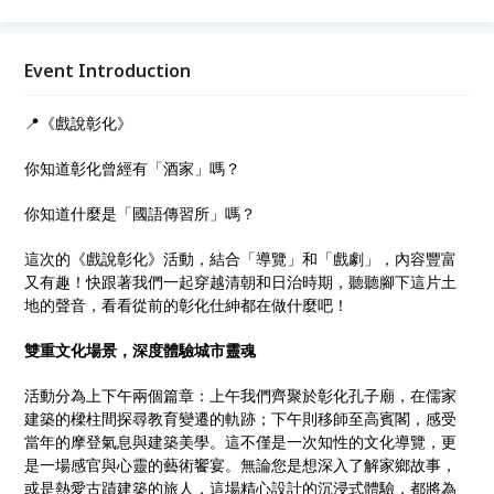
仕紳年代。 活動結合深度導覽」與「沉浸式劇場」，
打破傳統古蹟參訪的隔閡。當您漫步在莊嚴的孔子廟，
或踏入昔日酒家高賓閣，演員將在歷史現場現身，將清
Event Introduction
朝與日治的生活點滴還原在您眼前。誠摯邀請您與我們
一同聆聽土地的聲音，重新發現彰化的城市靈魂。線上
📍《戲說彰化》
報名即贈精美小禮，讓我們在古城風華中相遇！
你知道彰化曾經有「酒家」嗎？
你知道什麼是「國語傳習所」嗎？
這次的《戲說彰化》活動，結合「導覽」和「戲劇」，內容豐富
又有趣！快跟著我們一起穿越清朝和日治時期，聽聽腳下這片土
地的聲音，看看從前的彰化仕紳都在做什麼吧！
雙重文化場景，深度體驗城市靈魂
活動分為上下午兩個篇章：上午我們齊聚於彰化孔子廟，在儒家
建築的樑柱間探尋教育變遷的軌跡；下午則移師至高賓閣，感受
當年的摩登氣息與建築美學。這不僅是一次知性的文化導覽，更
是一場感官與心靈的藝術饗宴。無論您是想深入了解家鄉故事，
或是熱愛古蹟建築的旅人，這場精心設計的沉浸式體驗，都將為