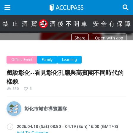
禁
止
酒
駕
酒
後
不
開
車
安
全
有
保
障
Share
Open with app
Offline Event
Family
Learning
戲說彰化--看見彰化孔廟與高賓閣不同時代的
樣貌
350
6
彰化市城市導覽團隊
2026.04.18 (Sat) 08:50 - 04.19 (Sun) 16:00 (GMT+8)
Add To Calendar