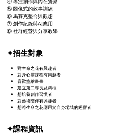
④ 專注創作與內在覺察
⑤ 圖像式的敘事訓練
⑥ 馬賽克整合與觀想
⑦ 創作紀錄與AI應用
⑧ 社群經營與分享教學
✦招生對象
對生命之花有興趣者
對身心靈課程有興趣者
喜歡塗繪畫畫
建立第二專長及斜槓
想培養創作習慣者
對藝術陪伴有興趣者
想將生命之花應用於自身場域的經營者
✦課程資訊