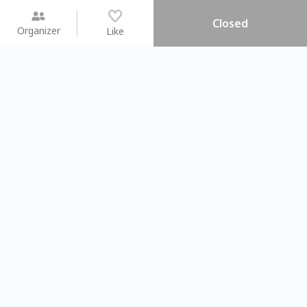
Closed
Organizer
Like
You may like
2026.08.15 (Sat) - 08.22 (Sat)
2026.08.15 (Sat) - 08
【親子手作體驗】哈東派對！
「共織宇宙」
比哈皮、東窩蕊
共織宇宙】 七
Taipei City
New Taipei C
#
歡迎新手
898
7
#
植物生態瓶