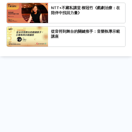
NTT+不藏私講堂 柳冠竹《戲劇治療：在
陪伴中找回力量》
從音符到舞台的關鍵推手：音樂執導示範
講座