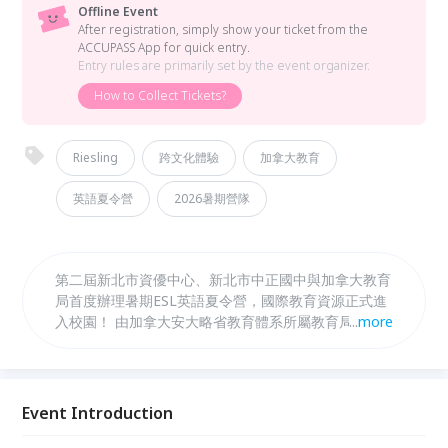
Offline Event
After registration, simply show your ticket from the
ACCUPASS App for quick entry.
Entry rules are primarily set by the event organizer.
How to Collect Tickets?
Riesling
跨文化體驗
加拿大教育
英語夏令營
2026暑期營隊
第二屆新北市資優中心、新北市中正國中與加拿大教育
局首度辦理暑期ESL英語夏令營，國際教育資源正式進
入校園！ 由加拿大安大略省教育體系所屬教育局專業
...
more
師資團隊規劃與執行，課程內容依循加拿大 ESL 教學
理念，強調學生本位、溝通導向與情境式學習，透過全
英語環境，鼓勵學生勇於開口、不怕犯錯，逐步建立英
語理解與表達能力。 營隊課程結合主題式學習、互動
Event Introduction
活動與任務導向教學，內容涵蓋生活英語、跨文化認
知、創意思考與團隊合作，讓學生在實際使用英語的過