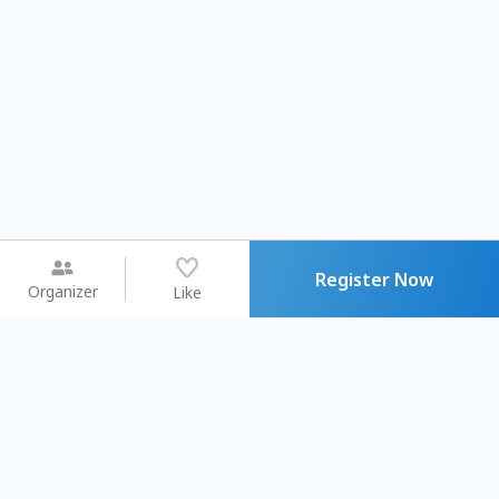
Register Now
Organizer
Like
You may like