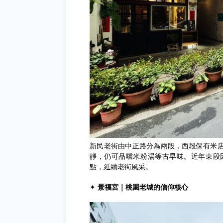
新民老街由中正路分為兩段，西段保有米
靜，仍可品嚐米粉湯等古早味。近年東段
點，延續老街風采。
✦
景福宮｜桃園老城的信仰核心