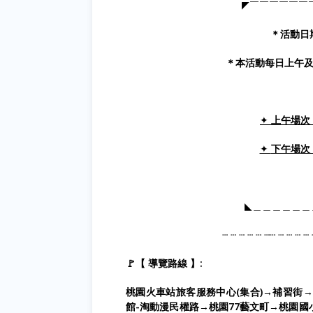
◤￣￣￣￣￣￣
＊活動日期
＊
本活動每日上午及
✦
上午場次：(A
✦
下午場
次：
◣＿＿＿＿＿＿
┄ ┄ ┄ ┄ ┄ ┄┄ ┄ ┄ ┄ ┄ 
🚩【 導覽路線 】:
桃園火車站旅客服務中心(集合)→補習街
→
館-淘動漫
民權路
→
桃園77藝文町
→
桃園國