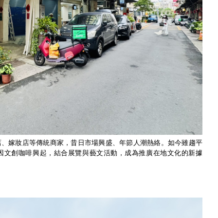
店、嫁妝店等傳統商家，昔日市場興盛、年節人潮熱絡。如今雖趨平
因文創咖啡興起，結合展覽與藝文活動，成為推廣在地文化的新據