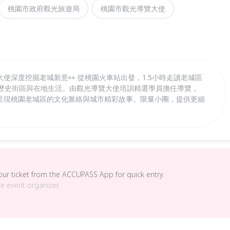
桃園市政府觀光旅遊局
桃園市觀光導覽大使
使深度挖掘老城新意👀 從桃園火車站出發，1.5小時走讀老城區
、歷史街區與在地生活。由觀光導覽大使培訓精選學員擔任導覽，
呈現桃園老城區的文化脈絡與城市精彩故事。限量小團，提供更細
your ticket from the ACCUPASS App for quick entry.
he event organizer.