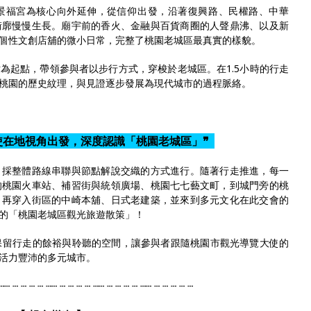
景福宮為核心向外延伸，從信仰出發，沿著復興路、民權路、中華
街廓慢慢生長。廟宇前的香火、金融與百貨商圈的人聲鼎沸、以及新
個性文創店舖的微小日常，完整了桃園老城區最真實的樣貌。
為起點，帶領參與者以步行方式，穿梭於老城區。在1.5小時的行走
桃園的歷史紋理，與見證逐步發展為現代城市的過程脈絡。
使在地視角出發，深度認識「桃園老城區」❞
！採整體路線串聯與節點解說交織的方式進行。隨著行走推進，每一
的桃園火車站、補習街與統領廣場、桃園七七藝文町，到城門旁的桃
，再穿入街區的中崎本舖、日式老建築，並來到多元文化在此交會的
的「桃園老城區觀光旅遊散策」！
保留行走的餘裕與聆聽的空間，讓參與者跟隨桃園市觀光導覽大使的
活力豐沛的多元城市。
┄┄ ┄ ┄ ┄ ┄ ┄┄ ┄ ┄ ┄ ┄ ┄┄ ┄ ┄ ┄ ┄ ┄┄ ┄ ┄ ┄ ┄ ┄