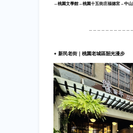
→
桃園文學館
→
桃園十五街庄福德宮
→
中山
＿＿＿＿＿＿＿＿＿＿
新民老街｜桃園老城區韶光漫步
✦