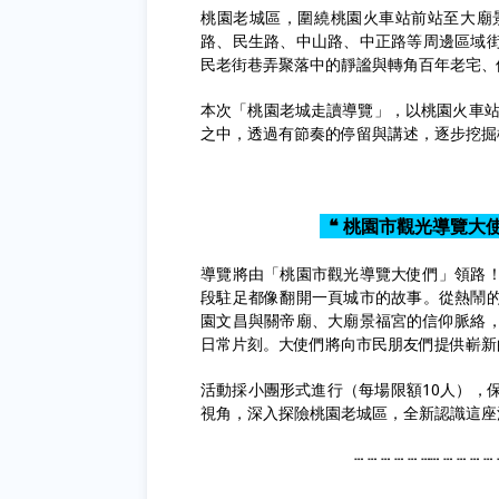
桃園老城區，圍繞桃園火車站前站至大廟
路、民生路、中山路、中正路等周邊區域
民老街巷弄聚落中的靜謐與轉角百年老宅、
本次「桃園老城走讀導覽」，以桃園火車站
之中，透過有節奏的停留與講述，逐步挖掘
❝ 桃園市觀光導覽大
導覽將由「桃園市觀光導覽大使們」領路
段駐足都像翻開一頁城市的故事。從熱鬧
園文昌與關帝廟、大廟景福宮的信仰脈絡
日常片刻。大使們將向市民朋友們提供嶄新
活動採小團形式進行（每場限額10人），
視角，深入探險桃園老城區，全新認識這座
┄ ┄ ┄ ┄ ┄ ┄┄ ┄ ┄ ┄ ┄ 