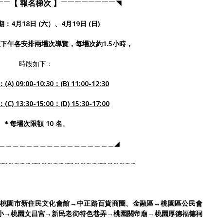
【 報名梯次 】
￣￣
￣￣￣￣￣￣￣￣◥
：4月18日 (六）、4月19日 (日)
下午各安排兩場次導覽，每場次約1.5小時，
時段如下：
) 09:00-10:30；(B) 11:00-12:30
(C) 13:30-15:00；(D) 15:30-17:00
＊每場次限額 10 名
。
＿＿＿＿＿＿＿＿＿＿＿＿＿＿＿＿＿◢
┄┄ ┄ ┄ ┄ ┄ ┄┄ ┄ ┄ ┄ ┄ ┄┄ ┄ ┄ ┄ ┄ ┄┄ ┄ ┄ ┄ ┄ ┄
桃園市新住民文化會館
→
中正路百貨商圈、金融區
→
桃園區公民會
小
→
桃園文昌宮
→
新民老街特色巷弄
→
桃園關帝廟
→
桃園厚德福德祠