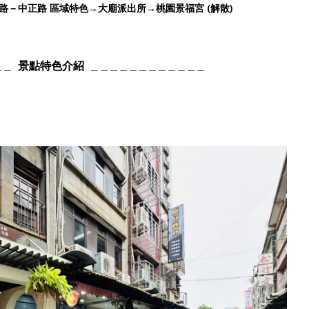
路－中正路 區域特色
→
大廟派出所
→
桃園景福宮
(解散)
景點特色介紹
＿＿
＿＿＿＿＿＿＿＿＿＿＿＿