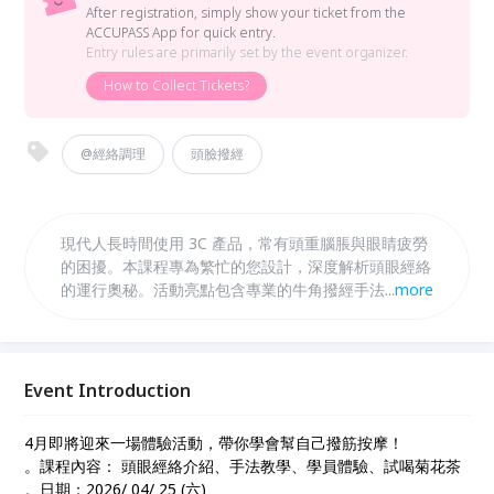
After registration, simply show your ticket from the
ACCUPASS App for quick entry.
Entry rules are primarily set by the event organizer.
How to Collect Tickets?
@經絡調理
頭臉撥經
現代人長時間使用 3C 產品，常有頭重腦脹與眼睛疲勞
的困擾。本課程專為繁忙的您設計，深度解析頭眼經絡
的運行奧秘。活動亮點包含專業的牛角撥經手法教學，
...
more
由導師手把手指導，讓學員在現場實作中感受深層舒壓
與經絡疏通的快感。除了精彩的學員體驗環節，現場更
備有清肝明目的特製菊花茶，讓您由內而外散發清爽神
采。這不僅是一場分享會，也是您找回神清氣爽、學習
Event Introduction
居家養生的絕佳機會！
4月即將迎來一場體驗活動，帶你學會幫自己撥筋按摩！
。課程內容： 頭眼經絡介紹、手法教學、學員體驗、試喝菊花茶
。日期：2026/ 04/ 25 (六)