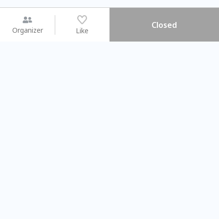
Closed
Organizer
Like
You may like
2026.08.15 (Sat) - 08.22 (Sat)
2026.08.15 (Sat) - 08
【親子手作體驗】哈東派對！
「共織宇宙」
比哈皮、東窩蕊
共織宇宙】 七
Taipei City
New Taipei C
#
歡迎新手
710
6
#
植物生態瓶