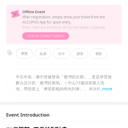
Offline Event
After registration, simply show your ticket from the
ACCUPASS App for quick entry.
Entry rules are primarily set by the event organizer.
How to Collect Tickets?
導覽
走讀
台中
講座
電影
半百年前，臺中曾被譽為「臺灣的京都」，更是孕育無
數台語片的「臺灣好萊塢」！中山73邀請策展人泡
泡，帶您搭上「摩登影格的時光列車」。 本次特別企
...
more
劃「講座＋走讀」的兩日連動體驗：首日講座將帶您重
溫《大俠梅花鹿》、《王哥柳哥遊台灣》等經典黑白台
語電影的精彩片段；次日則透過實地導覽出走中城，以
日本天皇的視角踩點台中州廳、火車站及天外天劇場遺
Event Introduction
址等歷史軌跡。 帶您從大銀幕走向真實場景，深刻感
受臺中舊城的歷史沉澱與現代魅力！