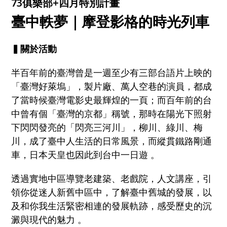
73俱樂部+四月特別計畫
臺中軼夢｜摩登影格的時光列車
▍關於活動
半百年前的臺灣曾是一週至少有三部台語片上映的
「臺灣好萊塢」，製片廠、萬人空巷的演員，都成
了當時候臺灣電影史最輝煌的一頁；而百年前的台
中曾有個「臺灣的京都」稱號，那時在陽光下照射
下閃閃發亮的「閃亮三河川」，柳川、綠川、梅
川，成了臺中人生活的日常風景，而縱貫鐵路剛通
車，日本天皇也因此到台中一日遊 。
透過實地中區導覽老建築、老戲院，人文講座，引
領你從迷人新舊中區中，了解臺中舊城的發展，以
及和你我生活緊密相連的發展軌跡，感受歷史的沉
澱與現代的魅力 。