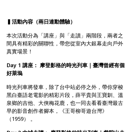
▍活動內容（兩日連動體驗）
本次活動分為「講座」與「走讀」兩階段，兩者之
間具有精彩的關聯性，帶您從室內大銀幕走向戶外
真實場景！
Day 1 講座： 摩登影格的時光列車｜臺灣曾經有個
好萊塢
時光列車將發車，除了台中站必停之外，帶你穿梭
黑白臺語老電影的精彩片段，薛平貴與王寶釧、溫
泉鄉的吉他、大俠梅花鹿，也一同去看看臺灣最古
早的影音創作者腳本，《王哥柳哥遊台灣》
（1959） 。