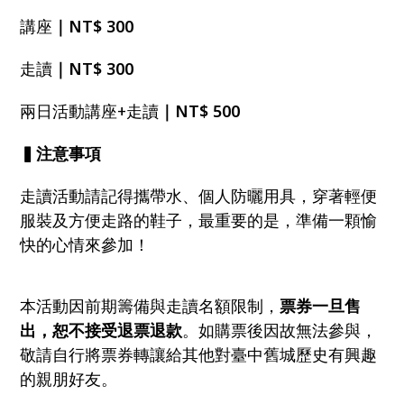
講座
｜NT$ 300
走讀
｜NT$ 300
兩日活動講座+走讀
｜NT$ 500
▍注意事項
走讀活動請記得攜帶水、個人防曬用具，穿著輕便
服裝及方便走路的鞋子，最重要的是，準備一顆愉
快的心情來參加！
本活動因前期籌備與走讀名額限制，
票券一旦售
出，恕不接受退票退款
。如購票後因故無法參與，
敬請自行將票券轉讓給其他對臺中舊城歷史有興趣
的親朋好友。