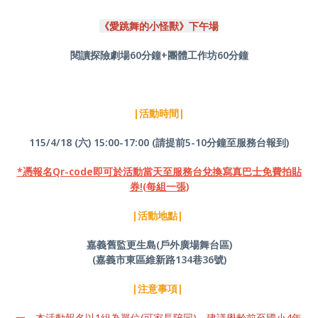
《愛跳舞的小怪獸》下午場
閱讀探險劇場60分鐘+團體工作坊60分鐘
|活動時間|
115/4/18 (六) 15:00-17:00 (請提前5-10分鐘至服務台報到)
*憑報名Qr-code即可於活動當天至服務台兌換寫真巴士免費拍貼
券!(每組一張)
|活動地點|
嘉義舊監更生島(戶外廣場舞台區)
(嘉義市東區維新路134巷36號)
|注意事項|
一、本活動報名以1組為單位(可家長陪同)，建議學齡前至國小4年