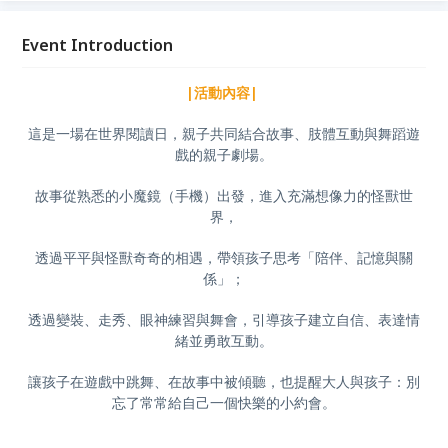
Event Introduction
|活動內容|
這是一場在世界閱讀日，親子共同結合故事、肢體互動與舞蹈遊
戲的親子劇場。
故事從熟悉的小魔鏡（手機）出發，進入充滿想像力的怪獸世
界，
透過平平與怪獸奇奇的相遇，帶領孩子思考「陪伴、記憶與關
係」；
透過變裝、走秀、眼神練習與舞會，引導孩子建立自信、表達情
緒並勇敢互動。
讓孩子在遊戲中跳舞、在故事中被傾聽，也提醒大人與孩子：別
忘了常常給自己一個快樂的小約會。