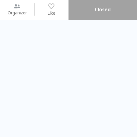
Closed
Organizer
Like
You may like
2026.08.15 (Sat) - 08.22 (Sat)
2026.08.15 (Sat) - 08.
【親子手作體驗】哈東派對！
「共織宇宙」
比哈皮、東窩蕊
共織宇宙】 七
Taipei City
New Taipei Ci
#
歡迎新手
827
7
#
植物生態瓶