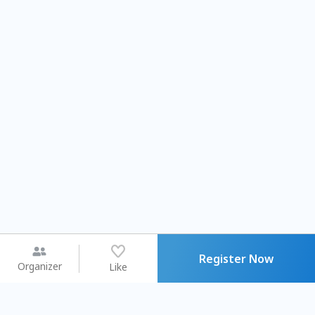
Register Now
Organizer
Like
You may like