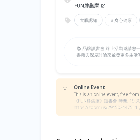
FUN肆集庫
大腦認知
＃身心健康
📚 品牌讀書會 線上活動邀請
書籍與深度討論來啟發更多生活
Online Event
This is an online event, free fr
《FUN肆集庫》讀書會 時間: 19:30-
https://zoom.us/j/9450244751