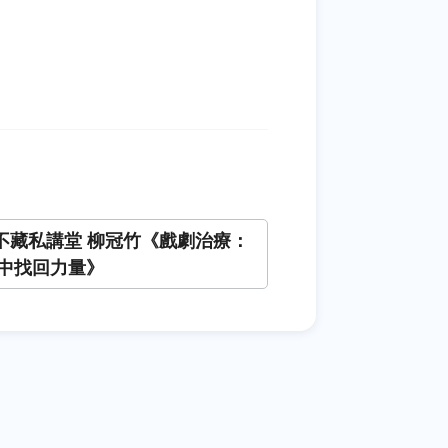
+不藏私講堂 柳冠竹《戲劇治療：
中找回力量》