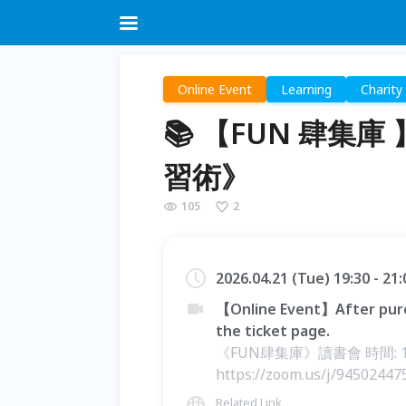
Online Event
Learning
Charity
📚 【FUN 肆集
習術》
105
2
2026.04.21 (Tue) 19:30 - 21
【Online Event】After purc
the ticket page.
《FUN肆集庫》讀書會 時間: 19:
https://zoom.us/j/945024
Related Link