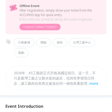
Offline Event
After registration, simply show your ticket from the
ACCUPASS App for quick entry.
Entry rules are primarily set by the event organizer.
How to Collect Tickets?
行動劇場
體驗
南投
台灣工藝中心
戲劇
2026年，65工藝節正式升格為國定節日。這一天，不
只是臺灣工藝之父顏水龍的誕辰，也與世界環境日同
步，讓工藝與自然再次被放在同一個視角重新理解。
...
more
以「#漫活SLOHAS」為核心，國立臺灣工藝研究發展
中心串聯工藝辦桌、市集與多元體驗行動，讓工藝走進
日常，被看見、也被參與。 同步推出「#工藝遊劇
場」，透過劇場、故事、音樂與手作，讓工藝從觀看走
Event Introduction
向參與。活動為期五日，規劃「戶外手作劇場」、「室