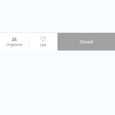
Closed
Organizer
Like
You may like
2026.08.15 (Sat) - 08.22 (Sat)
2026.08.15 (Sat) - 08