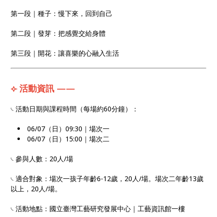
第⼀段｜種⼦：慢下來，回到⾃⼰
第⼆段｜發芽：把感覺交給身體
第三段｜開花：讓喜樂的⼼融入⽣活
⟣ 活動資訊 ——
𓏹 活動日期與課程時間（每場約60分鐘）：
06/07（日）09:30｜場次一
06/07（日）15:00｜場次二
𓏹 參與人數：20人/場
𓏹 適合對象：場次一孩子年齡6-12歲，20人/場。場次二年齡13歲
以上，20人/場。
𓏹 活動地點：國立臺灣工藝研究發展中心｜工藝資訊館一樓