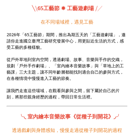
內繪本音樂故事」與「草地上的工藝課」三大主題，結
╲⧹
65工藝節 ✸ 工藝遊劇場
⧸╱
合不同場域與形式，讓人在情境中，慢慢感受工藝與生
活的關係。
在不同場域裡，遇見工藝
2026年「65工藝節」期間，推出為期五天的「工藝遊劇場」，邀
請你走進國立臺灣工藝研究發展中心，用更貼近生活的方式，感
受工藝的多種樣貌。
從戶外草地到室內空間，透過劇場、故事、音樂與手作的交織，
規劃「戶外手作劇場」、「室內繪本音樂故事」與「草地上的工
藝課」三大主題，讓不同年齡層都能找到適合自己的參與方式，
在各種情境中慢慢進入工藝的節奏。
讓我們走進這些場域，在觀看與參與之間，留下屬於自己的片
刻，將那些親身經歷的過程，帶回日常生活裡。
╰◟ 室內繪本音樂故事《從種子到開花》◞╯
透過戲劇與身體感知，慢慢走過從種子到開花的過程