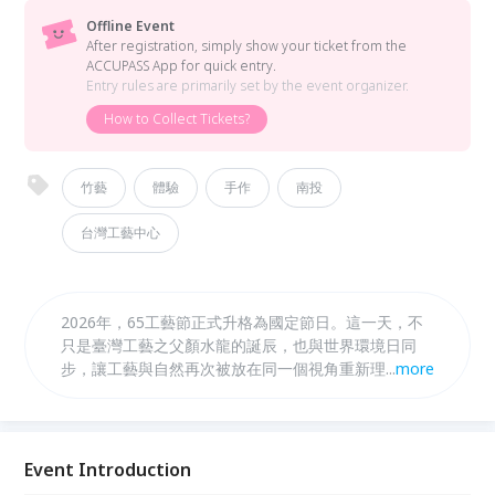
Offline Event
After registration, simply show your ticket from the
ACCUPASS App for quick entry.
Entry rules are primarily set by the event organizer.
How to Collect Tickets?
竹藝
體驗
手作
南投
台灣工藝中心
2026年，65工藝節正式升格為國定節日。這一天，不
只是臺灣工藝之父顏水龍的誕辰，也與世界環境日同
步，讓工藝與自然再次被放在同一個視角重新理解。
...
more
以「#漫活SLOHAS」為核心，國立臺灣工藝研究發展
中心串聯工藝辦桌、市集與多元體驗行動，讓工藝走進
日常，被看見、也被參與。 同步推出「#工藝快閃
坊」，由金工、樹藝、竹藝、陶藝、染藝、漆藝職人帶
Event Introduction
領，邀請你走進工坊，透過雙手感受材料與製作的過