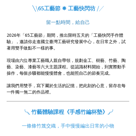
程。 走進工藝中心，回到工藝的家，為生活留一點時
╲⧹
65工藝節 ✸ 工藝快閃坊
⧸╱
間，讓工藝自然發生。
留一點時間，給自己
2026年「65工藝節」期間，推出限時五天的「工藝快閃手作體
驗」，邀請你走進國立臺灣工藝研究發展中心，在日常之外，試
著用雙手做點不一樣的事。
現場由六位專業工藝職人親自帶領，規劃金工、樹藝、竹藝、陶
藝、染藝、漆藝等六大主題課程。從認識材料開始，到實際動手
操作，每個步驟都能慢慢體會，也能照自己的節奏完成。
讓我們用雙手，寫下屬於生活的記憶，把此刻的心意，留存在每
一件獨一無二的作品裡。
╰◟ 竹藝體驗課程《手感竹編杯墊
》◞╯
一條條竹篾交織，手中慢慢編出日常的小物