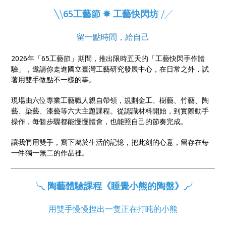
程。 走進工藝中心，回到工藝的家，為生活留一點時
╲⧹
65工藝節 ✸ 工藝快閃坊
⧸╱
間，讓工藝自然發生。
留一點時間，給自己
2026年「65工藝節」期間，推出限時五天的「工藝快閃手作體
驗」，邀請你走進國立臺灣工藝研究發展中心，在日常之外，試
著用雙手做點不一樣的事。
現場由六位專業工藝職人親自帶領，規劃金工、樹藝、竹藝、陶
藝、染藝、漆藝等六大主題課程。從認識材料開始，到實際動手
操作，每個步驟都能慢慢體會，也能照自己的節奏完成。
讓我們用雙手，寫下屬於生活的記憶，把此刻的心意，留存在每
一件獨一無二的作品裡。
╰◟ 陶藝體驗課程《睡覺小熊的陶盤》◞╯
用
雙手慢慢捏出一隻正在打盹的小熊