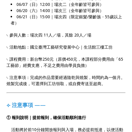
06/07（日）12:00｜場次二（全年齡皆可參與）
06/20（六）14:00｜場次三（全年齡皆可參與）
06/21（日）15:00｜場次四（限定銀髮/樂齡族 - 55歲以上
者）
𓏹 參與人數：場次四 11人／場，其餘 20人／場
𓏹 活動地點：國立臺灣工藝研究發展中心｜生活館三樓工坊
𓏹 課程費用：新台幣250元（原價450元，本課程部分費用由「65
工藝節」經費支應，不足之費用由學員負擔）
𓏹 注意事項：完成的作品需要經過陰乾與燒製，時間約為一個月。
燒製完成後，可選擇到工坊領取，或自費寄送至超商。
⟣ 注意事項 ——
① 報到說明｜提前報到，確保活動順利進行
活動將於前10分鐘開放報到與入場，務必提前抵達，以便活動