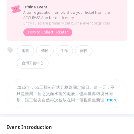
Offline Event
After registration, simply show your ticket from the
ACCUPASS App for quick entry.
Entry rules are primarily set by the event organizer.
How to Collect Tickets?
陶藝
體驗
手作
南投
台灣工藝中心
2026年，65工藝節正式升格為國定節日。這一天，不
只是臺灣工藝之父顏水龍的誕辰，也與世界環境日同
步，讓工藝與自然再次被放在同一個視角重新理解。
...
more
以「#漫活SLOHAS」為核心，國立臺灣工藝研究發展
中心串聯工藝辦桌、市集與多元體驗行動，讓工藝走進
日常，被看見、也被參與。 同步推出「#工藝快閃
坊」，由金工、樹藝、竹藝、陶藝、染藝、漆藝職人帶
Event Introduction
領，邀請你走進工坊，透過雙手感受材料與製作的過