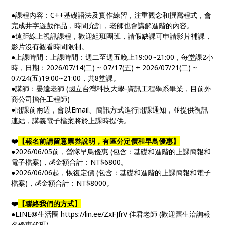
●課程內容：C++基礎語法及實作練習，注重觀念和撰寫程式，會
完成井字遊戲作品，時間允許，老師也會講解進階的內容。
●遠距線上視訊課程，歡迎組班團班，請假缺課可申請影片補課，
影片沒有觀看時間限制。
●上課時間：上課時間：週二至週五晚上19:00~21:00，每堂課2小
時，日期：2026/07/14(二) ~ 07/17(五) + 2026/07/21(二) ~
07/24(五)19:00~21:00，共8堂課。
●講師：晏逵老師 (國立台灣科技大學-資訊工程學系畢業，目前外
商公司擔任工程師)
●開課前兩週，會以Email、簡訊方式進行開課通知，並提供視訊
連結，講義電子檔案將於上課時提供。
❤️
【報名前請留意票券說明，有區分定價和早鳥優惠】
●2026/06/05前，營隊早鳥優惠 (包含：基礎和進階的上課簡報和
電子檔案)，💰金額合計：NT$6800。
●2026/06/06起，恢復定價 (包含：基礎和進階的上課簡報和電子
檔案)，💰金額合計：NT$8000。
❤️
【聯絡我們的方式】
●LINE@生活圈 https://lin.ee/ZxFJfrV 佳君老師 (歡迎舊生洽詢報
名優惠代碼)