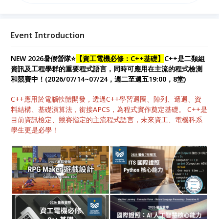
程式語言，未來資工、電機科系學生更是必學！
C++是一種功能強大的通用程式語言，是C語言的擴
展，廣泛用於系統開發、遊戲開發、嵌入式系統等，適
合需要高性能和硬體控制的應用，從資料結構到演算
Event Introduction
法，滿足不同需求。 【為什麼許多高中學生都在學習
C++】 執行速度快、效能高，是資訊檢定和競賽的指
NEW 2026暑假營隊⭐
【資工電機必修：C++基礎】
C++是二類組
定程式語言。
資訊及工程學群的重要程式語言，同時可應用在主流的程式檢測
和競賽中！(2026/07/14~07/24，週二至週五19:00，8堂)
C++應用於電腦軟體開發，透過C++學習迴圈、陣列、遞迴、資
料結構、基礎演算法，銜接APCS，為程式實作奠定基礎。 C++是
目前資訊檢定、競賽指定的主流程式語言，未來資工、電機科系
學生更是必學！