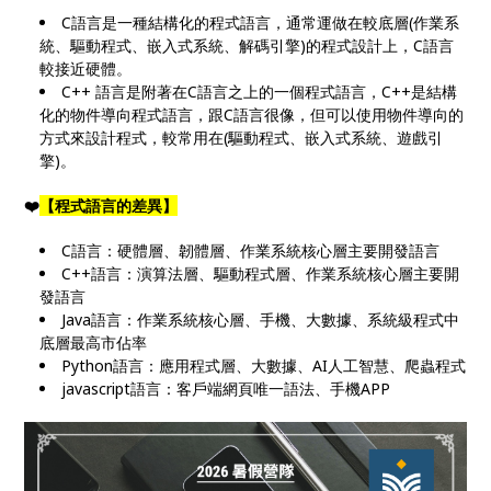
C語言是一種結構化的程式語言，通常運做在較底層(作業系
統、驅動程式、嵌入式系統、解碼引擎)的程式設計上，C語言
較接近硬體。
C++ 語言是附著在C語言之上的一個程式語言，C++是結構
化的物件導向程式語言，跟C語言很像，但可以使用物件導向的
方式來設計程式，較常用在(驅動程式、嵌入式系統、遊戲引
擎)。
❤️
【程式語言的差異】
C語言：硬體層、韌體層、作業系統核心層主要開發語言
C++語言：演算法層、驅動程式層、作業系統核心層主要開
發語言
Java語言：作業系統核心層、手機、大數據、系統級程式中
底層最高市佔率
Python語言：應用程式層、大數據、AI人工智慧、爬蟲程式
javascript語言：客戶端網頁唯一語法、手機APP