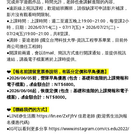
完成井字遊戲作品，時間允許，老師也會講解進階的內容。
●遠距線上視訊課程，歡迎組班團班，請假缺課可申請影片補課，
影片沒有觀看時間限制。
●上課時間：上課時間：週二至週五晚上19:00~21:00，每堂課2小
時，日期：2026/07/14(二) ~ 07/17(五) + 2026/07/21(二) ~
07/24(五)19:00~21:00，共8堂課。
●講師：晏逵老師 (國立台灣科技大學-資訊工程學系畢業，目前外
商公司擔任工程師)
●開課前兩週，會以Email、簡訊方式進行開課通知，並提供視訊
連結，講義電子檔案將於上課時提供。
❤️
【報名前請留意票券說明，有區分定價和早鳥優惠】
●2026/06/05前，營隊早鳥優惠 (包含：基礎和進階的上課簡報和
電子檔案)，💰金額合計：NT$6800。
●2026/06/06起，恢復定價 (包含：基礎和進階的上課簡報和電子
檔案)，💰金額合計：NT$8000。
❤️
【聯絡我們的方式】
●LINE@生活圈 https://lin.ee/ZxFJfrV 佳君老師 (歡迎舊生洽詢報
名優惠代碼)
●IG可以看到更多分享 https://www.instagram.com/cs.edu2022/