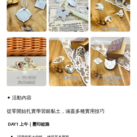
✦ 活動內容
從零開始扎實學習銀黏土，涵蓋多種實用技巧
DAY1 上午｜壓印紋路
，
認識銀黏土特性
練習基本塑形