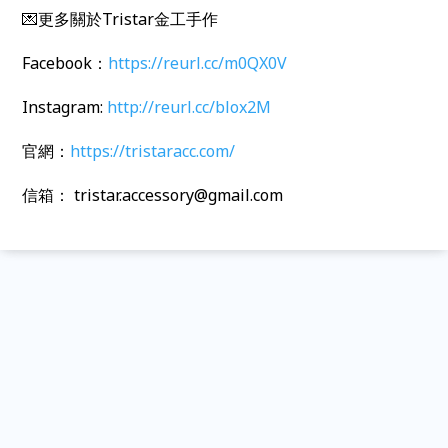
💌更多關於Tristar金工手作
Facebook：
https://reurl.cc/m0QX0V
Instagram:
http://reurl.cc/blox2M
官網：
https://tristaracc.com/
信箱： tristar.accessory@gmail.com