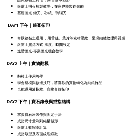
銀黏土明火燒製教學，在家也能製作銀飾
基礎拋光-銼刀、砂紙、瑪瑙刀
DAY1 下午｜銀膏拓印
，
膏狀銀黏土運用
用蕾絲、葉片等素材壓紋，呈現細緻紋理與質感
銀黏土窯烤方式-溫度、時間設定
進階拋光-專業拋光機台教學
DAY2 上午｜實物翻模
翻模土使用教學
學會翻模與修邊技巧，將喜歡的實物轉化為純銀飾品
也能運用於指紋、寵物鼻紋拓印
DAY2 下午｜寶石鑲嵌與戒指結構
掌握寶石座製作與固定手法
戒指尺寸量測到結構塑形
銀黏土收縮率計算
戒指敲型及表面紋理鍛敲