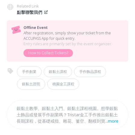
Related Link
點擊聯繫我們
Offline Event
After registration, simply show your ticket from the
ACCUPASS App for quick entry.
Entry rules are primarily set by the event organizer.
How to Collect Tickets?
手作創業
銀黏土課程
手作飾品課程
銀黏土證照
桃園金工課程
銀黏土教學、銀黏土入門、銀黏土課程桃園。想學銀黏
土飾品或發展手作副業嗎？Tristar金工手作推出銀黏土
長期課程，從基礎戒指、雕花、簍空、翻模到寶石鑲嵌
...
more
一次學會，適合創業、接案、開課或喜歡自己做飾品的
人