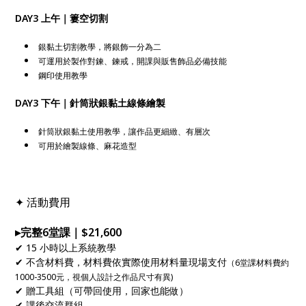
DAY3 上午｜簍空切割
銀黏土切割教學，將銀飾一分為二
可運用於製作對鍊、鍊戒，開課與販售飾品必備技能
鋼印使用教學
DAY3 下午｜針筒狀銀黏土線條繪製
針筒狀銀黏土使用教學，讓作品更細緻、有層次
可用於繪製線條、麻花造型
✦ 活動費用
▸完整6堂課｜$21,600
✔ 15 小時以上系統教學
✔ 不含材料費，材料費依實際使用材料量現場支付
（6堂課材料費約
1000-3500元，視個人設計之作品尺寸有異)
✔ 贈工具組（可帶回使用，回家也能做）
✔ 課後交流群組