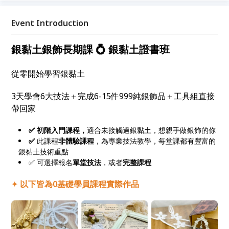
Event Introduction
銀黏土銀飾長期課 💍 銀黏土證書班
從零開始學習銀黏土
3天學會6大技法＋完成6-15件999純銀飾品＋工具組直接
帶回家
✅ 初階入門課程，
適合未接觸過銀黏土，想親手做銀飾的你
✅
此課程
非體驗課程
，為專業技法教學，每堂課都有豐富的
銀黏土技術重點
✅
可選擇報名
單堂技法
，或者
完整課程
✦
以下皆為0基礎學員課程實際作品