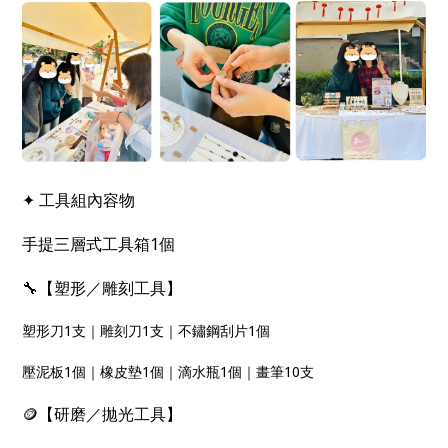
✦ 工具組內容物
手提三層式工具箱1個
🔧【塑形／雕刻工具】
塑形刀1支｜雕刻刀1支｜不鏽鋼刮片1個
壓泥板1個｜橡皮墊1個｜滴水瓶1個｜畫筆10支
🪙【研磨／拋光工具】