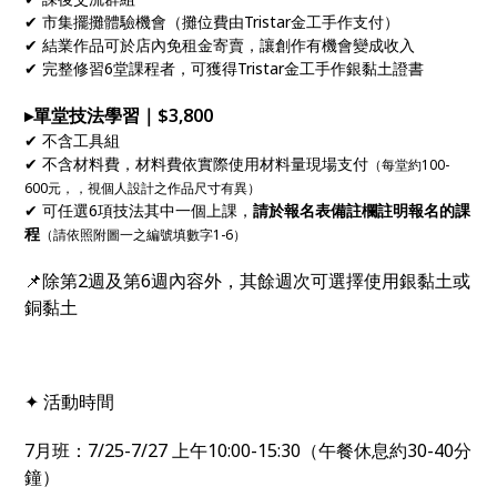
✔ 市集擺攤體驗機會（攤位費由Tristar金工手作支付）
✔ 結業作品可於店內免租金寄賣，讓創作有機會變成收入
✔ 完整修習6堂課程者，可獲得Tristar金工手作銀黏土證書
▸單堂技法學習｜$3,800
✔ 不含工具組
✔ 不含材料費，材料費依實際使用材料量現場支付
（每堂約100-
600元，，視個人設計之作品尺寸有異）
✔ 可任選6項技法其中一個上課，
請於報名表備註欄註明報名的課
程
（請依照附圖一之編號填數字1-6）
📌除第2週及第6週內容外，其餘週次可選擇使用銀黏土或
銅黏土
✦ 活動時間
7月班：7/25-7/27 上午10:00-15:30（午餐休息約30-40分
鐘）