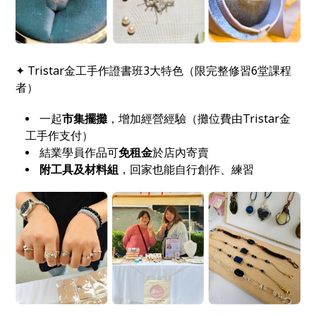
✦ Tristar金工手作證書班3大特色（限完整修習6堂課程
者）
一起
市集擺攤
，增加經營經驗（攤位費由Tristar金
工手作支付）
結業學員作品可
免租金
於店內寄賣
附工具及材料組
，回家也能自行創作、練習