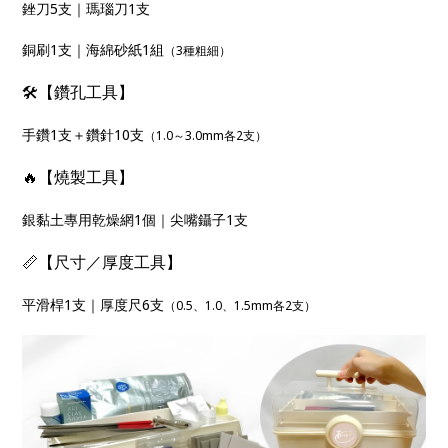
銼刀5支｜瑪瑙刀1支
銅刷1支｜海綿砂紙1組
（3種粗細）
🛠【鑽孔工具】
手鑽1支＋鑽針10支
（1.0～3.0mm各2支）
🔥【燒製工具】
銀黏土專用乾燥網1個｜尖嘴鑷子1支
📏【尺寸／厚度工具】
平滑桿1支｜厚度尺6支
（0.5、1.0、1.5mm各2支）