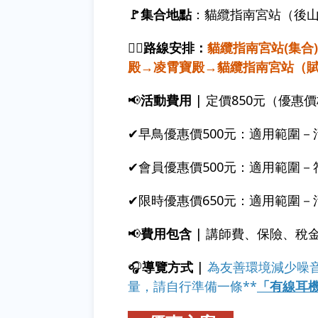
🚩集合地點
：貓纜指南宮站（後
🚶‍♂️路線安排：
貓纜指南宮站(集合
殿→凌霄寶殿→貓纜指南宮站（
📢
活動費用
| 定價850元（優
✔早鳥優惠價500元：適用範圍－
✔會員優惠價500元：適用範圍－
✔限時優惠價650元：適用範圍
📢
費用包含
| 講師費、保險、稅
🎧
導覽方式
|
為友善環境減少噪
量，請自行準備一條**
「有線耳