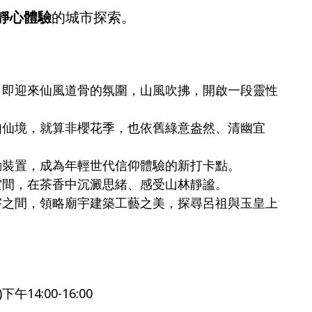
 靜心體驗
的城市探索。
，即迎來仙風道骨的氛圍，山風吹拂，開啟一段靈性
如仙境，就算非櫻花季，也依舊綠意盎然、清幽宜
動裝置，成為年輕世代信仰體驗的新打卡點。
空間，在茶香中沉澱思緒、感受山林靜謐。
宇之間，領略廟宇建築工藝之美，探尋呂祖與玉皇上
午14:00-16:00