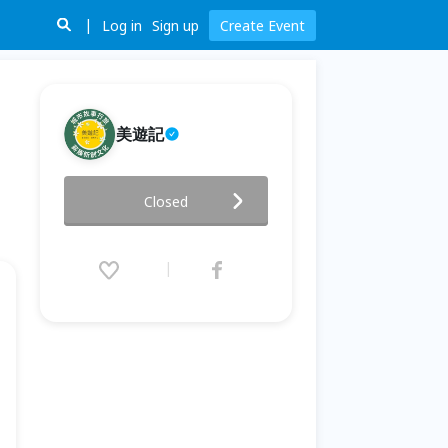
Log in
Sign up
Create Event
美遊記
【城市故事行旅】台北指南宮｜
Closed
神聖靈山 × 茶香祈福 × 靜心步道
2026.05.30 (Sat) 14:00 - 16:00
(GMT+8)