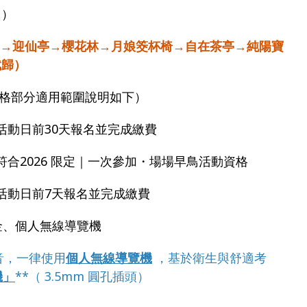
山）
)→迎仙亭→櫻花林→月娘筊杯椅→自在茶亭→純陽寶
賦歸）
惠價格部分適用範圍說明如下）
活動日前30天報名並完成繳費
符合2026 限定｜一次參加・場場早鳥活動資格
－活動日前7天報名並完成繳費
金、個人無線導覽機
音，一律使用
個人無線導覽機
，基於衛生與舒適考
機」
**（ 3.5mm 圓孔插頭）