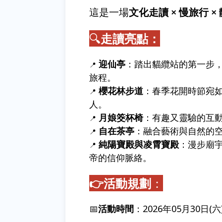
這是一場
文化走讀 × 慢旅行 ×
🔍
走讀亮
點：
迎仙亭
：踏出貓纜站的第一步
📍
旅程。
櫻花林步道
：春季花開時節宛
📍
人。
月娘筊杯椅
：有趣又靈驗的互
📍
自在茶亭
：融合藝術與自然的
📍
純陽寶殿與凌霄寶殿
：漫步廟
📍
帝的信仰脈絡。
👉活動規劃
：
📅
活動時間
：2026年05月30日(六)下