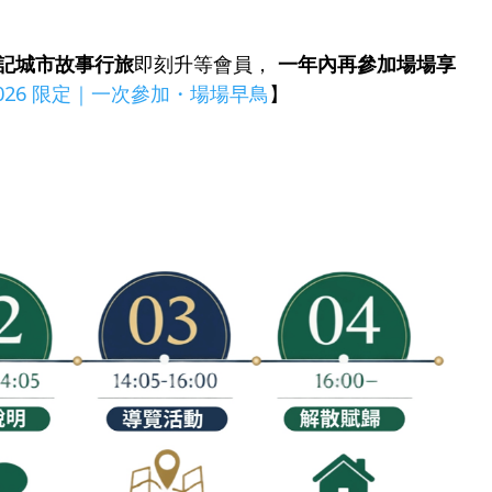
記城市故事行旅
即刻升等會員，
一年內再參加場場享
026 限定｜一次參加・場場早鳥
】