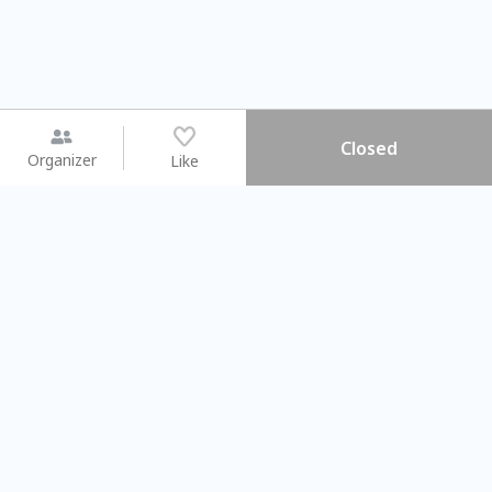
Closed
Organizer
Like
You may like
2026.08.15 (Sat) - 08.22 (Sat)
2026.08.15 (Sat) - 08.
【親子手作體驗】哈東派對！
「共織宇宙」