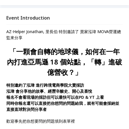
最快可以在PD & YT 上看 同時你報名還可以直接把你
想問的問題給我，就有可能會採納並直接直球對決問分
享者
Event Introduction
AZ-Helper Jonathan, 里長伯 特別邀請了 賣家泓瑋 MOVA營運總
監來分享
「一顆會自轉的地球儀，如何在一年
內打進亞馬遜 18 個站點，「轉」進破
億營收？」
特別邀約了泓瑋 進行跨境電商學院大賣採訪
泓瑋 會分享他的故事、經歷辛酸史、開心及喜悅
報名不會看現場的採訪但可以最快可以在PD & YT 上看
同時你報名還可以直接把你想問的問題給我，就有可能會採納並
直接直球對決問分享者
歡迎事先把你想要問的問題填到表單裡