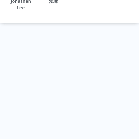
Jonathan
泓瑋
Lee