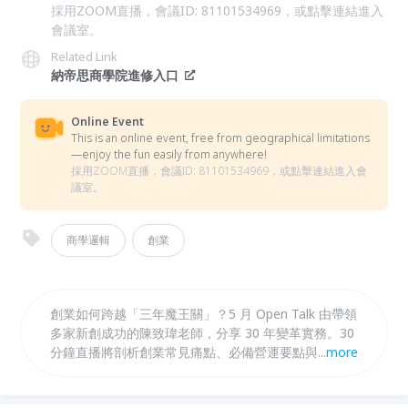
採用ZOOM直播，會議ID: 81101534969，或點擊連結進入
會議室。
Related Link
納帝思商學院進修入口
Online Event
This is an online event, free from geographical limitations
—enjoy the fun easily from anywhere!
採用ZOOM直播，會議ID: 81101534969，或點擊連結進入會
議室。
商學邏輯
創業
創業如何跨越「三年魔王關」？5 月 Open Talk 由帶領
多家新創成功的陳致瑋老師，分享 30 年變革實務。30
分鐘直播將剖析創業常見痛點、必備營運要點與突圍心
...
more
法。誠邀企業家與一人創業者，一起掌握讓事業穩健成
長的關鍵思維，活出不一樣的人生！