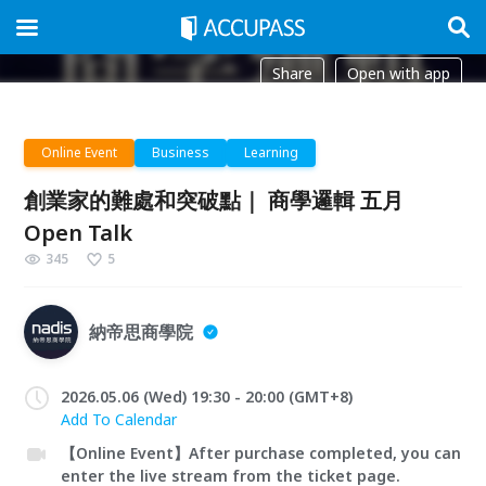
Share
Open with app
Online Event
Business
Learning
創業家的難處和突破點｜ 商學邏輯 五月
Open Talk
345
5
納帝思商學院
2026.05.06 (Wed) 19:30 - 20:00 (GMT+8)
Add To Calendar
【Online Event】After purchase completed, you can
enter the live stream from the ticket page.