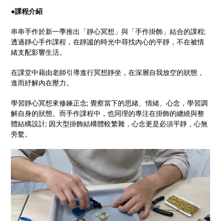
●
課程介紹
串串手作於新一季推出「靜心冥想」與「手作掛飾」結合的課程;
透過靜心手作課程，在靜謐的時光中尋找內心的平靜，不在被情
緒支配影響生活。
在課堂中藉由老師引導進行冥想靜坐，在深層自我放空的狀態，
進而紓解內在壓力。
學習靜心冥想來修鍊正念; 覺察當下的思緒、情緒、心念，學習調
解自身的狀態。而手作課程中，也同理的專注在掛飾的纏繞與整
體結構設計; 因大型掛飾結構體較繁雜，心念更是必須平靜，心無
旁騖。