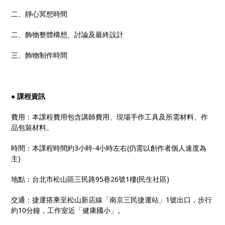
二、靜心冥想時間
二、飾物整體構想、討論及最終設計
三、飾物制作時間
●
課程資訊
費用：本課程費用包含講師費用、現場手作工具及所需材料、作
品包裝材料。
時間：本課程時間約3小時-4小時左右(仍需以創作者個人速度為
主)
地點：台北市松山區三民路95巷26號1樓(民生社區)
交通：捷運搭乘至松山新店線「南京三民捷運站」1號出口，步行
約10分鐘，工作室近「健康國小」。