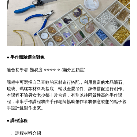
●
手作體驗適合對象
適合初學者-難易度 ⭐️⭐️⭐️⭐️ ⭐️ (滿分五顆星)
課程中可選擇自己喜歡的素材進行搭配，利用豐富的水晶礦石、
琉璃、瑪瑙等材料為基底，輔以金屬吊件、鍊條搭配進行創作。
本課程不論男女老少都非常合適，有別以往同質性高的手作課
程，串串手作課程將由手作老師協助創作者將創意發想的點子親
手設計且製作出來。
●
課程流程
一、課程材料介紹