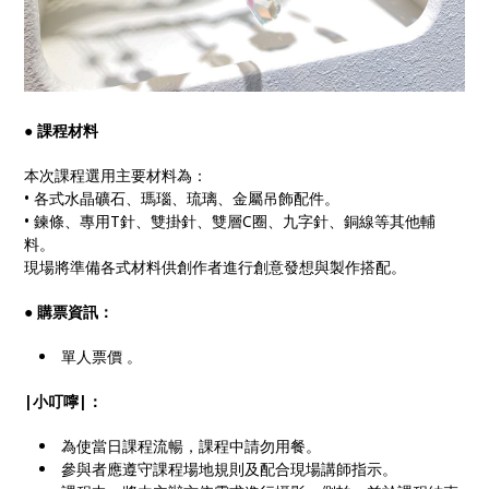
●
課程材料
本次課程選用主要材料為：
• 各式水晶礦石、瑪瑙、琉璃、金屬吊飾配件。
• 鍊條、專用T針、雙掛針、雙層C圈、九字針、銅線等其他輔
料。
現場將準備各式材料供創作者進行創意發想與製作搭配。
●
購票資訊：
單人票價 。
|小叮嚀|：
為使當日課程流暢，課程中請勿用餐。
參與者應遵守課程場地規則及配合現場講師指示。