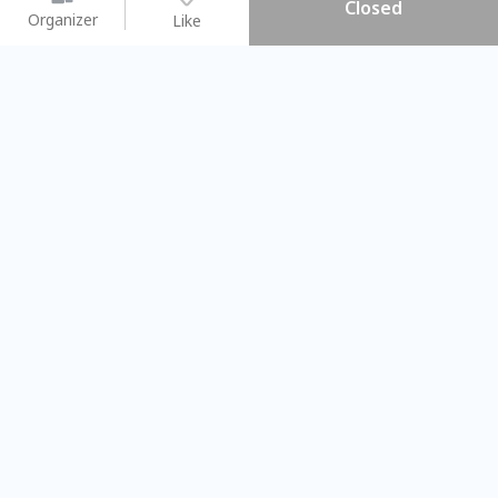
Closed
Organizer
Like
You may like
2026.08.15 (Sat) - 08.22 (Sat)
2026.08.15 (Sat) - 08
【親子手作體驗】哈東派對！
「共織宇宙」
比哈皮、東窩蕊
共織宇宙】 七
Taipei City
New Taipei Ci
#
歡迎新手
976
9
#
植物生態瓶