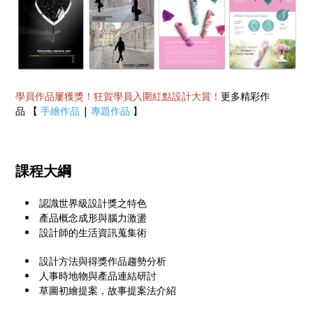
學員作品屢獲獎！狂賀學員入圍紅點設計大賞！
更多精彩作
品 【
手繪作品
|
專題作品
】
課程大綱
認識世界級設計獎之特色
產品概念成形與腦力激盪
設計師的生活資訊蒐集術
設計方法與得獎作品趨勢分析
人事時地物與產品連結研討
草圖初繪提案，故事提案法介紹