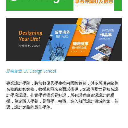
易禧創意 EC Design School
專業設計學院，將無數優秀學生推向國際舞台，與多所頂尖歐美
名校締結姊妹校，教授直飛來台面試指導，文憑備受世界知名設
計學府認證。扎實學程獲業界好評，所有課程由資深設計師親
授，奠定職人學養，是留學、轉職、進入熱門設計領域的第一首
選，設計之路的最佳學伴。