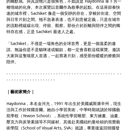
的幽默感。與其說牠只是個角色，不如說是 Haydonna 筆下另一
種情緒的化身。本次展覽以首爾作為敘事的起點。在這座節奏快
速的城市裡，Sachiket 像是一個安靜的存在，穿梭於街道、空間
與日常片刻之間。牠不急著表達，也不刻意被定義，只是在城市
的流動裡緩緩出現、停留、觀察。那份介於距離與陪伴之間的獨
特存在感，正是 Sachiket 最迷人之處。
「Sachiket」不僅是一場角色的全球首秀，更是一個溫柔的邀
請。無論你是不是貓咪迷或貓奴，都一定會喜歡這檔展覽。邀請
大家與這隻喵星人首遇，一起窩著片刻，感受那份暖暖的療癒與
陪伴。
- - - - - - - - - - - - - - - - - - - - - - - - - - - - - - - - - - - - - - - - - - - -
- - - - - - - - - - - - - - - - - - -
｜藝術家簡介｜
Haydonna，本名金河允，1991 年出生於美國威斯康辛州，現生
活與工作於韓國首爾。她自小學習美術，中學時期就讀於韓國藝
苑學校（Yewon School），系統性學習雕塑、東方繪畫、油畫、
壓克力與炭筆素描等不同媒材。其後赴美國紐約曼哈頓的視覺藝
術學院（School of Visual Arts, SVA）就讀，畢業後返回韓國發