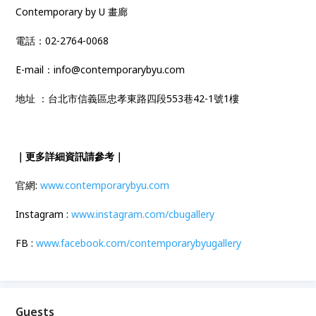
Contemporary by U 畫廊
電話：02-2764-0068
E-mail：info@contemporarybyu.com
地址 ：台北市信義區忠孝東路四段553巷42-1號1樓
｜更多詳細資訊請參考｜
官網:
www.contemporarybyu.com
Instagram :
www.instagram.com/cbugallery
FB :
www.facebook.com/contemporarybyugallery
Guests