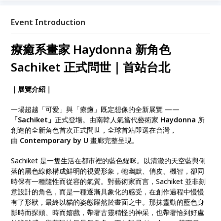
的療癒心靈之旅。
Event Introduction
療癒系畫家 Haydonna 新角色
Sachiket 正式問世｜首站台北
｜展覽介紹｜
一場超越「可愛」與「療癒」既定想像的全新展覽 ——
「Sachiket」
正式登場。由南韓人氣當代藝術家
Haydonna
所
創造的全新角色首次正式問世，全球首站即選在台灣，
由
Contemporary by U
畫廊完整呈現。
Sachiket 是一隻生活在都市裡的藍色貓咪。以清澈的天空藍與俐
落的黑色線條構成鮮明的視覺形象，牠幽默、俏皮、機智，卻同
時保有一種隨性而從容的氣質。對藝術家而言，Sachiket 並非刻
意設計的角色，而是一種逐漸具象化的感受，在創作過程中慢慢
有了形狀，最終以貓的姿態躍然於畫面之中。那抹靈動的藍色身
影時而探頭、時而嬉戲，帶著古靈精怪的神采，也帶著恰到好處