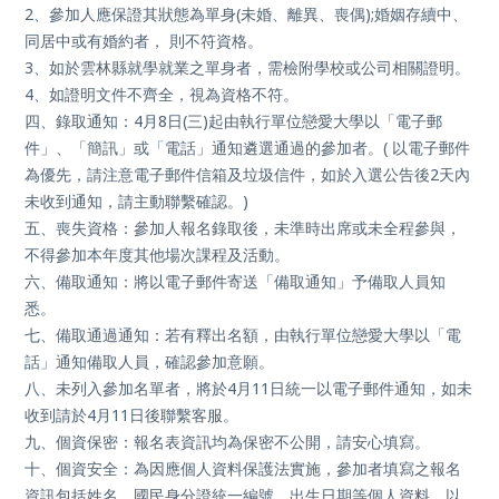
2、參加人應保證其狀態為單身(未婚、離異、喪偶);婚姻存續中、
同居中或有婚約者， 則不符資格。
3、如於雲林縣就學就業之單身者，需檢附學校或公司相關證明。
4、如證明文件不齊全，視為資格不符。
四、錄取通知：4
月8
日
(
三
)
起由執行單位戀愛大學以「電子郵
件」、「簡訊」或「電話」通知遴選通過的參加者。
(
以電子郵件
為優先，請注意電子郵件信箱及垃圾信件，如於入選公告後
2
天內
未收到通知，請主動聯繫確認。
)
五、喪失資格：參加人報名錄取後，未準時出席或未全程參與，
不得參加本年度其他場次課程及活動。
六、備取通知：將以電子郵件寄送「備取通知」予備取人員知
悉。
七、備取通過通知：若有釋出名額，由執行單位戀愛大學以「電
話」通知備取人員，確認參加意願。
八、未列入參加名單者，將於4月11日統一以電子郵件通知，如未
收到請於4月11日後聯繫客服。
九、個資保密：報名表資訊均為保密不公開，請安心填寫。
十、個資安全：為因應個人資料保護法實施，參加者填寫之報名
資訊包括姓名、國民身分證統一編號、出生日期等個人資料，以