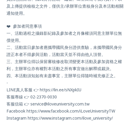
及上傳提供檢核之文件，僅供主
/
承辦單位查核身分及本活動相關
通知使用。
❤️
參加者同意事項
一、活動過程之攝錄影紀錄及參加者之肖像權須同意主辦單位無
償使用。
二、活動當日參加者應攜帶國民身分證供查驗，未攜帶國民身分
證正本者不得參與活動，活動當天並不得由他人頂替。
三、主辦單位得以保留審核修改取消變更本活動及參加資格之權
利，主辦單位亦有權對本活動之所有事宜做出解釋或裁決。
四、本活動須知如有未盡事宜，主辦單位得隨時補充修正之。
-
LINE
真人客服
👉
https://lin.ee/sNXpkIU
客服專線
👉
02-2370-0030
客服信箱
👉
service@iloveuniversity.com.tw
Facebook
https://www.facebook.com/iLoveUniversityTW
Instagram
https://www.instagram.com/ilove_university/