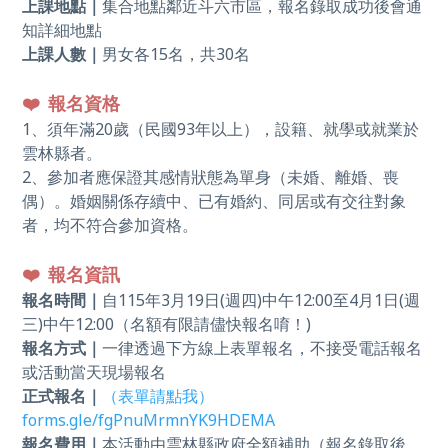
上課地點｜
集合地點鄰近斗六市區，報名錄取成功後會通
知詳細地點
上課人數｜
男女各
15
名，共
30
名
❤️
報名資格
1
、須年滿
20
歲（民國
93
年以上），設籍、就學或就業於
雲林縣者。
2
、參加者應保證其感情狀態為單身（未婚、離婚、喪
偶）。婚姻關係存續中、已有婚約、同居或有交往對象
者，均不符合參加資格。
❤️
報名資訊
報名時間｜
自115年3月19日(週四)中午12:00至4月1日(週
三)中午12:00（名額有限請儘快報名唷！
)
報名方式｜
一律透過下方線上表單報名，不接受電話報名
或活動當天現場報名
正式報名｜
（表單請點我）
forms.gle/fgPnuMrmnYK9HDEMA
報名費用｜
本活動由雲林縣政府全額補助（報名錄取後，