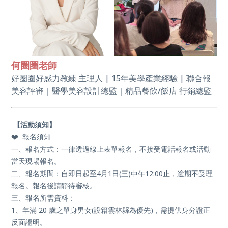
何圈圈老師
好圈圈好感力教練 主理人 | 15年美學產業經驗 | 聯合報
美容評審｜醫學美容設計總監｜精品餐飲/飯店 行銷總監
【活動須知】
❤️
報名須知
一、報名方式：一律透過線上表單報名，不接受電話報名或活動
當天現場報名。
二、報名期間：自即日起至4
月1
日
(三
)中午12:00
止，逾期不受理
報名。報名後請靜待審核。
三、報名所需資料：
1、年滿 20 歲之單身男女(設籍雲林縣為優先)，需提供身分證正
反面證明。