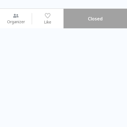
Closed
Organizer
Like
You may like
2026.08.15 (Sat) - 08.22 (Sat)
2026.08.15 (Sat) - 0
【親子手作體驗】哈東派對！
「共織宇宙」
比哈皮、東窩蕊
共織宇宙】 
Taipei City
New Taipei C