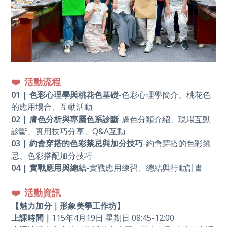
❤️
活動流程
01 | 色彩心理學與桃花色基礎
-色彩心理學簡介、桃花色
的應用場合、互動活動
02 | 膚色分析與專屬色系診斷
-膚色分類介紹、現場互動
診斷、實用技巧分享、Q&A互動
03 | 約會穿搭的色彩禁忌與加分技巧
-約會穿搭的色彩禁
忌、色彩搭配加分技巧
04 | 實戰應用與總結
-實戰應用練習、總結與行動計畫
❤️
活動資訊
【魅力加分｜形象美學工作坊】
上課時間｜
115
年4
月19
日
星期日
08:45-12:00