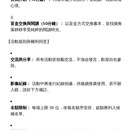
心境。
盲盒交換與閱讀（50分鐘）：
以盲盒方式交換書本，並找個角
落靜靜享受純粹的閱讀時光。
【活動規則與權利同意】
交流與分享：
所有活動皆鼓勵交流，不強迫發言，歡迎自在參
與。
影像紀錄：
活動中將進行紀錄拍攝，供後續推廣使用。若不願
入鏡，請於下方備註。
名額限制：
每場上限 30 位，依報名順序安排，超額將列入候
補名單。