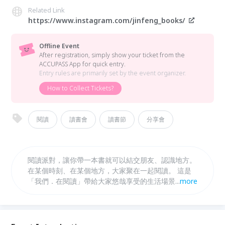
Related Link
https://www.instagram.com/jinfeng_books/
Offline Event
After registration, simply show your ticket from the
ACCUPASS App for quick entry.
Entry rules are primarily set by the event organizer.
How to Collect Tickets?
閱讀
讀書會
讀書節
分享會
閱讀派對，讓你帶一本書就可以結交朋友、認識地方。
在某個時刻、在某個地方，大家聚在一起閱讀。 這是
「我們．在閱讀」帶給大家悠哉享受的生活場景。 為
...
more
什麼我們要辦這個活動？ 閱讀與天母特色街邊小店的
結合，形塑出一個很不一樣的街區生活。我們稱為「心
情生活圈（Affective Milieus）」。一個進步的城市，
不只知道如何培育創意人才，更知道如何安置人們的心