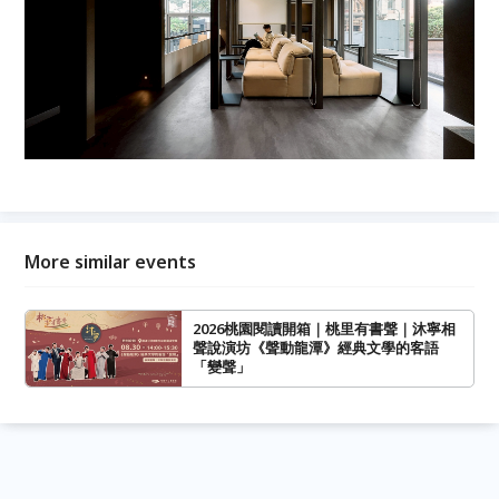
More similar events
2026桃園閱讀開箱｜桃里有書聲｜沐寧相
聲說演坊《聲動龍潭》經典文學的客語
「變聲」