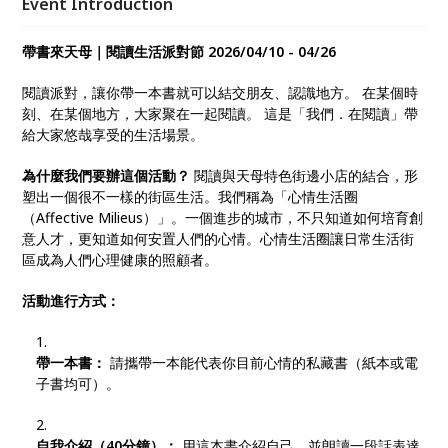
Event Introduction
情。心情生活圈讓日常生活街區成為人們心理健康的照
顧者。
帶書來天母｜閱讀生活派對節 2026/04/10 - 04/26
閱讀派對，讓你帶一本書就可以結交朋友、認識地方。 在某個時
刻、在某個地方，大家聚在一起閱讀。 這是「我們．在閱讀」帶
給大家悠哉享受的生活場景。
為什麼我們要辦這個活動？
閱讀與天母特色街邊小店的結合，形
塑出一個很不一樣的街區生活。我們稱為「心情生活圈
（Affective Milieus）」。一個進步的城市，不只知道如何培育創
意人才，更知道如何安置人們的心情。心情生活圈讓日常生活街
區成為人們心理健康的照顧者。
活動進行方式：
帶一本書：
請攜帶一本能代表你目前心情的私藏書（紙本或電
子書均可）。
自我介紹（40分鐘）：
用這本書介紹自己，並朗讀一段話表達