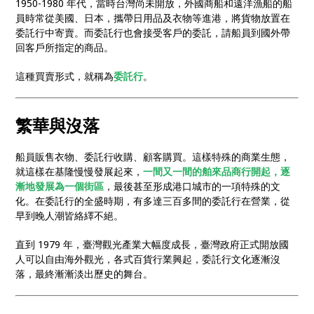
1950-1980 年代，當時台灣尚未開放，外國商船和遠洋漁船的船
員時常從美國、日本，攜帶日用品及衣物等進港，將貨物放置在
委託行中寄賣。而委託行也會接受客戶的委託，請船員到國外帶
回客戶所指定的商品。
這種買賣形式，就稱為
委託行
。
繁華與沒落
船員販售衣物、委託行收購、顧客購買。這樣特殊的商業生態，
就這樣在基隆慢慢發展起來，
一間又一間的舶來品商行開起，逐
漸地發展為一個街區
，最後甚至形成港口城市的一項特殊的文
化。在委託行的全盛時期，有多達三百多間的委託行在營業，從
早到晚人潮皆絡繹不絕。
直到 1979 年，臺灣觀光產業大幅度成長，臺灣政府正式開放國
人可以自由海外觀光，各式百貨行業興起，委託行文化逐漸沒
落，最終漸漸淡出歷史的舞台。