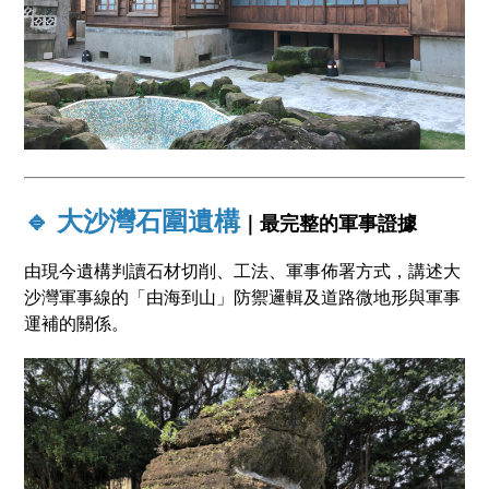
🔹 大沙灣石圍遺構
｜最完整的軍事證據
由現今遺構判讀石材切削、工法、軍事佈署方式，講述大
沙灣軍事線的「由海到山」防禦邏輯及道路微地形與軍事
運補的關係。