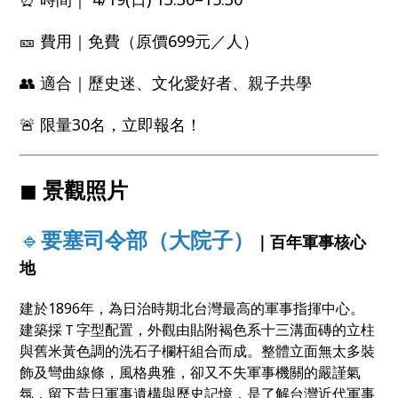
🎫 費用｜免費（原價699元／人）
👥 適合｜歷史迷、文化愛好者、親子共學
🚨 限量30名，立即報名！
◼
景觀照片
🔹
要塞司令部（大院子）
｜百年軍事核心
地
建於1896年，為日治時期北台灣最高的軍事指揮中心。
建築採Ｔ字型配置，外觀由貼附褐色系十三溝面磚的立柱
與舊米黃色調的洗石子欄杆組合而成。整體立面無太多裝
飾及彎曲線條，風格典雅，卻又不失軍事機關的嚴謹氣
氛，留下昔日軍事遺構與歷史記憶，是了解台灣近代軍事