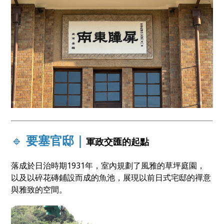
🔹
要塞官邸｜
軍政交匯的起點
落成於日治時期1931年，室內規劃了風雅的草坪庭園，
以及以碎花磚鋪設而成的魚池，展現以前日式宅邸的禪意
與雅致的空間。