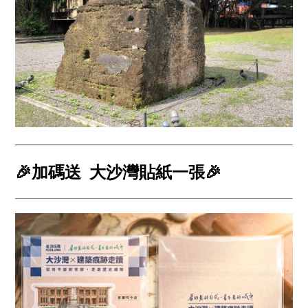
🎉加碼送 大沙灣貼紙一張🎉