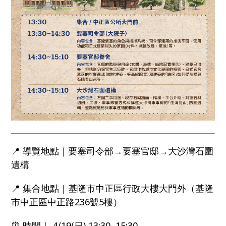
📍 導覽地點｜要塞司令部→要塞官邸→大沙灣石圍
遺構
📍 集合地點｜基隆市中正區行政大樓大門外（基隆
市中正區中正路236號5樓）
⏰ 時間｜ 4/19(日) 13:30–15:30