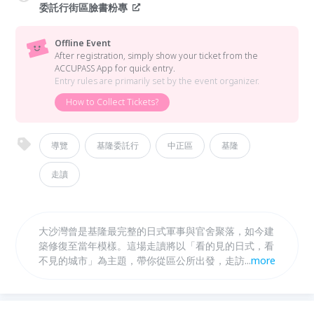
委託行街區臉書粉專
Offline Event
After registration, simply show your ticket from the
ACCUPASS App for quick entry.
Entry rules are primarily set by the event organizer.
How to Collect Tickets?
導覽
基隆委託行
中正區
基隆
走讀
大沙灣曾是基隆最完整的日式軍事與官舍聚落，如今建
築修復至當年模樣。這場走讀將以「看的見的日式，看
不見的城市」為主題，帶你從區公所出發，走訪要塞司
...
more
令部、要塞官邸與大沙灣石圍工事，用腳步解讀地理位
置、視野與建築痕跡，重新拼回那座曾存在的大沙灣日
式城市。兩小時、三個關鍵據點，一次讀懂基隆的百年