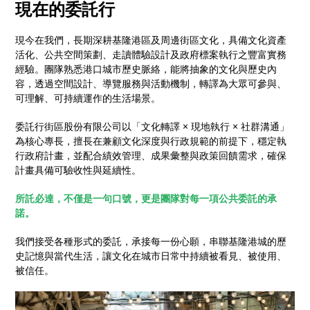
現在的委託行
現今在我們，長期深耕基隆港區及周邊街區文化，具備文化資產
活化、公共空間策劃、走讀體驗設計及政府標案執行之豐富實務
經驗。團隊熟悉港口城市歷史脈絡，能將抽象的文化與歷史內
容，透過空間設計、導覽服務與活動機制，轉譯為大眾可參與、
可理解、可持續運作的生活場景。
委託行街區股份有限公司以「文化轉譯 × 現地執行 × 社群溝通」
為核心專長，擅長在兼顧文化深度與行政規範的前提下，穩定執
行政府計畫，並配合績效管理、成果彙整與政策回饋需求，確保
計畫具備可驗收性與延續性。
所託必達，不僅是一句口號，更是團隊對每一項公共委託的承
諾。
我們接受各種形式的委託，承接每一份心願，串聯基隆港城的歷
史記憶與當代生活，讓文化在城市日常中持續被看見、被使用、
被信任。