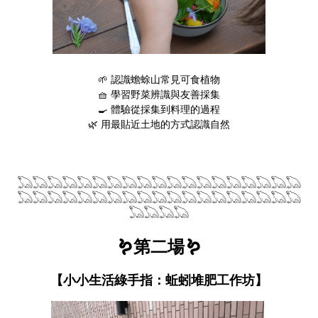
🌱 認識蟾蜍山常見可食植物
🧺 學習野菜辨識與友善採集
🍳 體驗從採集到料理的過程
🌿 用最貼近土地的方式認識自然
𓆏𓆏𓆏𓆏𓆏𓆏𓆏𓆏𓆏𓆏𓆏𓆏𓆏𓆏𓆏𓆏𓆏𓆏𓆏
𓆏𓆏𓆏𓆏𓆏𓆏𓆏𓆏𓆏𓆏𓆏𓆏𓆏𓆏𓆏𓆏𓆏𓆏𓆏
𓆏𓆏𓆏𓆏
🪱第二場🪱
【小小生活綠手指：蚯蚓堆肥工作坊】