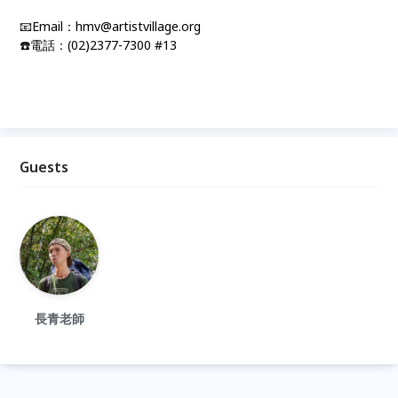
📧Email：hmv@artistvillage.org
☎️電話：(02)2377-7300 #13
Guests
長青老師