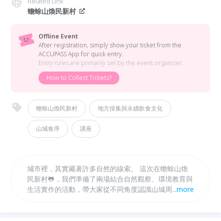
Related Link
蟾蜍山煥民新村
Offline Event
After registration, simply show your ticket from the
ACCUPASS App for quick entry.
Entry rules are primarily set by the event organizer.
How to Collect Tickets?
蟾蜍山煥民新村
地方採集與永續飲食文化
山城食序
講座
城市裡，其實藏著許多自然的線索。 這次在蟾蜍山煥
民新村🐸，我們準備了兩場結合自然觀察、環境教育與
生活實作的活動，帶大家從不同角度認識山城周邊的自
...
more
然環境與生活文化。 從認識可食植物的野菜採集料理
到親子一起動手做的蚯蚓堆肥工作坊，透過觀察、行走
與動手實作，一起重新發現城市中的自然與土地。 邀