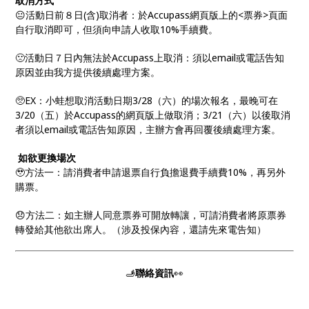
取消方式
😐活動日前８日(含)取消者：於Accupass網頁版上的<票券>頁面
自行取消即可，但須向申請人收取10%手續費。
🙁活動日７日內無法於Accupass上取消：須以email或電話告知
原因並由我方提供後續處理方案。
🥺EX：小蛙想取消活動日期3/28（六）的場次報名，最晚可在
3/20（五）於Accupass的網頁版上做取消；3/21（六）以後取消
者須以email或電話告知原因，主辦方會再回覆後續處理方案。
如欲更換場次
🥹方法一：請消費者申請退票自行負擔退費手續費10%，再另外
購票。
😞方法二：如主辦人同意票券可開放轉讓，可請消費者將原票券
轉發給其他欲出席人。（涉及投保內容，還請先來電告知）
🫸
聯絡資訊
👀