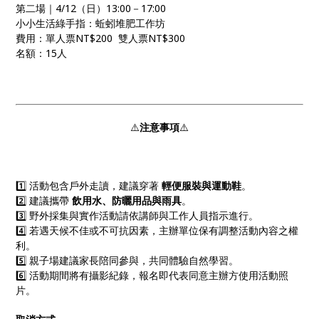
第二場｜4/12（日）13:00－17:00
小小生活綠手指：蚯蚓堆肥工作坊
費用：單人票NT$200 雙人票NT$300
名額：15人
⚠️
注意事項
⚠️
1️⃣ 活動包含戶外走讀，建議穿著
輕便服裝與運動鞋
。
2️⃣ 建議攜帶
飲用水、防曬用品與雨具
。
3️⃣ 野外採集與實作活動請依講師與工作人員指示進行。
4️⃣ 若遇天候不佳或不可抗因素，主辦單位保有調整活動內容之權
利。
5️⃣ 親子場建議家長陪同參與，共同體驗自然學習。
6️⃣ 活動期間將有攝影紀錄，報名即代表同意主辦方使用活動照
片。