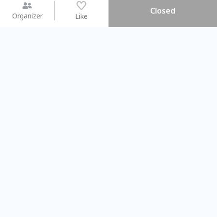
Closed
Organizer
Like
You may like
2026.08.15 (Sat) - 08.22 (Sat)
2026.08.15 (Sat) - 08
【親子手作體驗】哈東派對！
「共織宇宙」
比哈皮、東窩蕊
共織宇宙】 七
Taipei City
New Taipei Ci
#
歡迎新手
1009
9
#
植物生態瓶