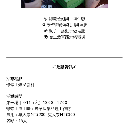
🪱 認識蚯蚓與土壤生態
♻️ 學習廚餘再利用與堆肥
🌱 親子一起動手做堆肥
🌍 從生活實踐永續環境
🌱
活動資訊
🌱
活動地點
蟾蜍山煥民新村
活動時間
第一場｜4/11（六）13:00－17:00
蟾蜍山風土味：野菜採集料理工作坊
費用：單人票NT$200 雙人票NT$300
名額：15人