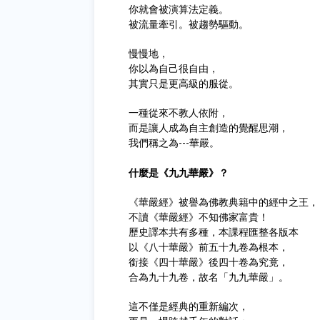
你就會被演算法定義。
被流量牽引。被趨勢驅動。
慢慢地，
你以為自己很自由，
其實只是更高級的服從。
一種從來不教人依附，
而是讓人成為自主創造的覺醒思潮，
我們稱之為---華嚴。
什麼是《九九華嚴》？
《華嚴經》被譽為佛教典籍中的經中之王，
不讀《華嚴經》不知佛家富貴！
歷史譯本共有多種，本課程匯整各版本
以《八十華嚴》前五十九卷為根本，
銜接《四十華嚴》後四十卷為究竟，
合為九十九卷，故名「九九華嚴」。
這不僅是經典的重新編次，