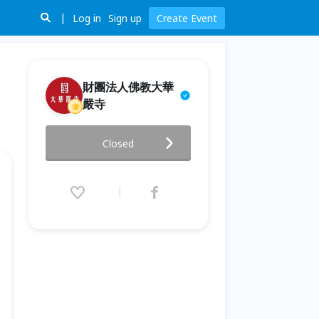
Log in
Sign up
Create Event
財團法人佛教大華
嚴寺
海雲繼夢九九華嚴講座｜再續法
Closed
緣・九九華嚴
2026.04.10 (Fri) 14:30 - 06.14
(Sun) 17:00 (GMT+8)