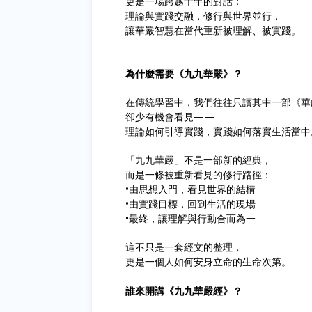
更是一場跨越千年的對話：
理論與實踐交融，修行與世界並行，
讓華嚴智慧在當代重新被理解、被實踐。
為什麼需要《九九華嚴》？
在傳統學習中，我們往往只讀其中一部《華
卻少有機會看見——
理論如何引導實踐，實踐如何落實生活當中
「九九華嚴」不是一部新的經典，
而是一條被重新看見的修行路徑：
•由思想入門，看見世界的結構
•由實踐目標，回到生活的現場
•最終，讓理解與行動合而為一
這不只是一套經文的整理，
更是一個人如何安身立命的生命次第。
誰來開講《九九華嚴經》？