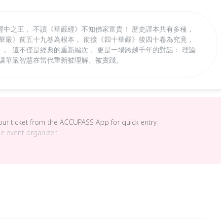
經中之王， 不讀《華嚴經》不知佛家富貴！ 歷史譯本共有多種，
十華嚴》前五十九卷為根本， 銜接《四十華嚴》後四十卷為究竟，
。 這不僅是經典的重新編次， 更是一場跨越千年的對話： 理論
 讓華嚴智慧在當代重新被理解、被實踐。
your ticket from the ACCUPASS App for quick entry.
he event organizer.