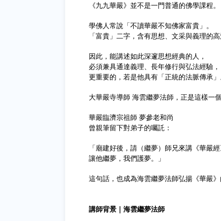
《九九華嚴》並不是一門普通的佛學課程。
學佛人常說「不讀華嚴不知佛家富貴」。
「富貴」二字，含有思想、文采與義理的高
因此，能講述如此深邃思想經典的人，
必須兼具通達義理、長年修行與弘法經驗，
更重要的，若是他具有「正統的法脈傳承」
大華嚴寺導師 海雲繼夢法師，正是這樣一
華嚴臨濟宗祖師 夢參老和尚
曾親筆留下對弟子的囑託：
「廟建好後，請（繼夢）師兄來講《華嚴經
讓他繼夢，我們護夢。」
這句話，也成為海雲繼夢法師弘揚《華嚴》
講師背景｜海雲繼夢法師