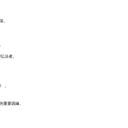
深。
。
個弘法者。
》，
的重要因緣。