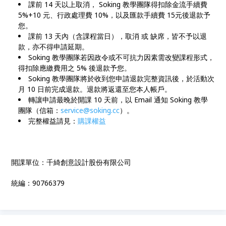
課前 14 天以上取消， Soking 教學團隊得扣除金流手續費
5%+10 元、行政處理費 10%，以及匯款手續費 15元後退款予
您。
課前 13 天內（含課程當日），取消 或 缺席，皆不予以退
款，亦不得申請延期。
Soking 教學團隊若因政令或不可抗力因素需改變課程形式，
得扣除應繳費用之 5% 後退款予您。
Soking 教學團隊將於收到您申請退款完整資訊後，於活動次
月 10 日前完成退款。退款將返還至您本人帳戶。
轉讓申請最晚於開課 10 天前，以 Email 通知 Soking 教學
團隊（信箱：
service@soking.cc
）。
完整權益請見：
購課權益
開課單位：千綺創意設計股份有限公司
統編：90766379