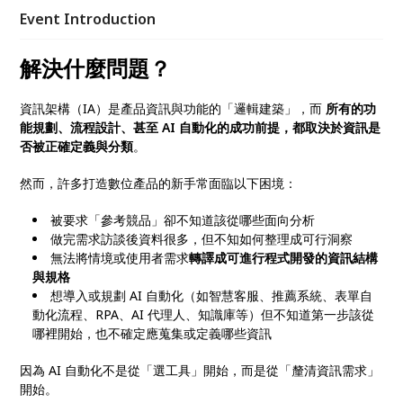
Event Introduction
解決什麼問題？
資訊架構（IA）是產品資訊與功能的「邏輯建築」，而
所有的功
能規劃、流程設計、甚至 AI 自動化的成功前提，都取決於資訊是
否被正確定義與分類
。
然而，許多打造數位產品的新手常面臨以下困境：
被要求「參考競品」卻不知道該從哪些面向分析
做完需求訪談後資料很多，但不知如何整理成可行洞察
無法將情境或使用者需求
轉譯成可進行程式開發的資訊結構
與規格
想導入或規劃 AI 自動化（如智慧客服、推薦系統、表單自
動化流程、RPA、AI 代理人、知識庫等）但不知道第一步該從
哪裡開始，也不確定應蒐集或定義哪些資訊
因為 AI 自動化不是從「選工具」開始，而是從「釐清資訊需求」
開始。