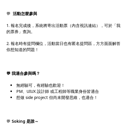
💬
活動怎麼參與
1. 報名完成後，系統將寄出活動票（內含視訊連結），可於「我
的票券」查詢。
2. 報名時有提問欄位，活動當日也有匿名提問區，方方面面解答
你想知道的問題！
💬 我適合參與嗎？
無經驗可，有經驗也歡迎！
PM、UIUX 設計師 或工程師等職業身份皆適合
想做 side project 但尚未開發思維，也適合！
💬
Soking 是誰～