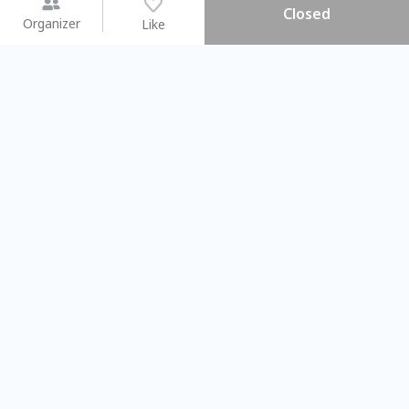
Closed
Organizer
Like
You may like
2026.08.15 (Sat) - 08.22 (Sat)
2026.08.15 (Sat) - 0
【親子手作體驗】哈東派對！
「共織宇宙」
比哈皮、東窩蕊
共織宇宙】 
Taipei City
New Taipei C
#
歡迎新手
1009
9
#
植物生態瓶