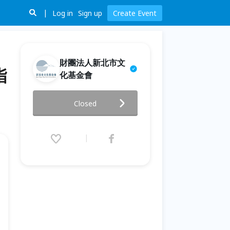
Log in
Sign up
Create Event
財團法人新北市文
指
化基金會
2026府中文化沙龍-『熟齡生活
Closed
學— 從身體能量到指尖工藝的質
感生活』
2026.05.23 (Sat) 09:00 - 06.13
(Sat) 17:00 (GMT+8)