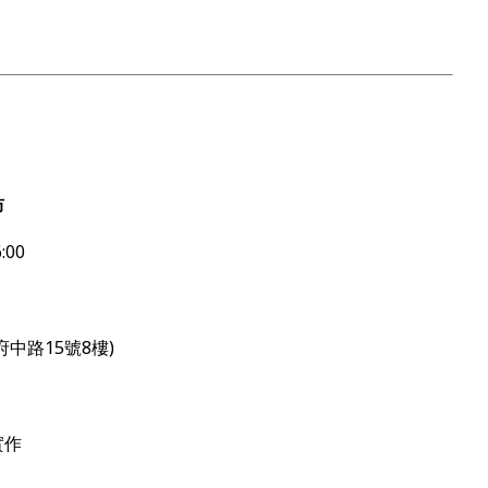
坊
:00
中路15號8樓)
實作