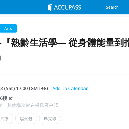
Search
Arts
龍-『熟齡生活學— 從身體能量到
』
.13 (Sat) 17:00 (GMT+8)
Add To Calendar
6樓
育館，其他場次皆在板橋府中15
樂治療
驅蚊包
匹克球