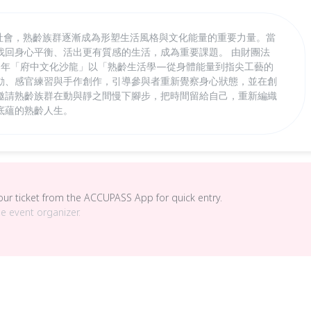
高齡社會，熟齡族群逐漸成為形塑生活風格與文化能量的重要力量。當
找回身心平衡、活出更有質感的生活，成為重要課題。 由財團法
6 年「府中文化沙龍」以「熟齡生活學—從身體能量到指尖工藝的
動、感官練習與手作創作，引導參與者重新覺察身心狀態，並在創
邀請熟齡族群在動與靜之間慢下腳步，把時間留給自己，重新編織
底蘊的熟齡人生。
your ticket from the ACCUPASS App for quick entry.
he event organizer.