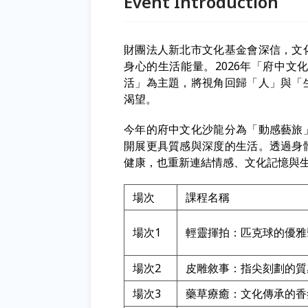
Event Introduction
財團法人新北市文化基金會深信，文
身心的生活能量。2026年「府中
活」為主題，將視角回歸「人」與「
渴望。
今年的府中文化沙龍分為「動感藝旅
開展更具質感與深度的生活。透過身
健康，也重新連結情感、文化記憶與
場次
課程名稱
場次1
輕靈揮拍：匹克球的優雅
場次2
皮雕敘事：指尖刻劃的質
場次3
藥草療癒：文化傳承的香