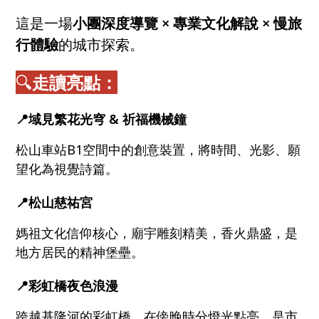
這是一場
小團深度導覽 × 專業文化解說 × 慢旅
行體驗
的城市探索。
🔍
走讀
亮點：
📍
域見繁花光穹 & 祈福機械鐘
松山車站B1空間中的創意裝置，將時間、光影、願
望化為視覺詩篇。
📍
松山慈祐宮
媽祖文化信仰核心，廟宇雕刻精美，香火鼎盛，是
地方居民的精神堡壘。
📍
彩虹橋夜色浪漫
跨越基隆河的彩虹橋，在傍晚時分燈光點亮，是市