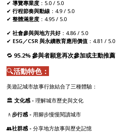
✔
導覽專業度
：5.0 / 5.0
✔
行程節奏與動線
：4.9 / 5.0
✔
整體滿意度
：4.95 / 5.0
✔
社會參與與地方共好
：4.86 / 5.0
✔
ESG／CSR 與永續教育應用價值
：4.81 / 5.0
🔁
95.2% 參與者願意再次參加或主動推薦
🔍
活動特色：
美遊記城市故事行旅結合了三種體驗：
🏛
文化感 -
理解城市歷史與文化
🚶
步行感 -
用腳步慢慢閱讀城市
👥
社群感 -
分享地方故事與歷史記憶