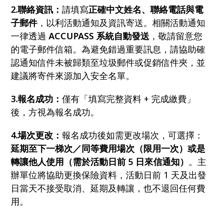
2.聯絡資訊：
請填寫
正確中文姓名、聯絡電話與電
子郵件
，以利活動通知及資訊寄送。相關活動通知
一律透過
ACCUPASS 系統自動發送
，敬請留意您
的電子郵件信箱。為避免錯過重要訊息，請協助確
認通知信件未被歸類至垃圾郵件或促銷信件夾，並
建議將寄件來源加入安全名單。
3.報名成功：
僅有「填寫完整資料 + 完成繳費」
後，方視為報名成功。
4.場次更改：
報名成功後如需更改場次，可選擇：
延期至下一梯次／同等費用場次（限用一次）或是
轉讓他人使用（需於活動日前 5 日來信通知）
。主
辦單位將協助更換保險資料，活動日前 1 天及出發
日當天不接受取消、延期及轉讓，也不退回任何費
用。