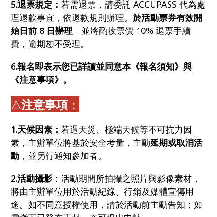
5.退票規定：
若需退票，請委託 ACCUPASS 代為處
理退款事宜，依退款規則辦理。
於活動票券有效開
始日前 8 日辦理
，並將酌收票價 10% 退票手續
費，逾期恕不受理。
6.報名即表示您已詳讀並同意本《報名須知》與
《注意事項》。
⚠️
注意事項
：
1.天候因素：
若遇天災、極端天候等不可抗力因
素，主辦單位將基於安全考量，主動
延期或取消活
動
，並另行通知參加者。
2.活動攝影
：活動期間所拍攝之照片與影像素材，
將由主辦單位用於活動紀錄、行銷及媒體宣傳用
途。如不同意授權使用，請於活動前主動告知；如