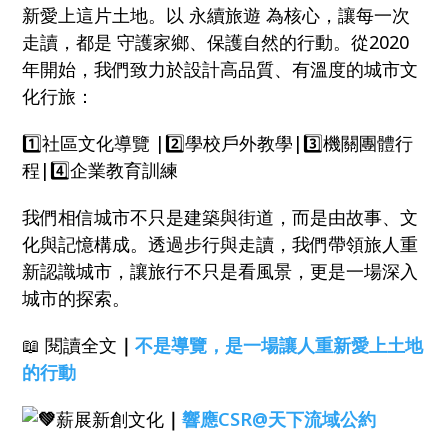
新愛上這片土地。以 永續旅遊 為核心，讓每一次
走讀，都是 守護家鄉、保護自然的行動。從2020
年開始，我們致力於設計高品質、有溫度的城市文
化行旅：
1️⃣社區文化導覽 |2️⃣學校戶外教學|3️⃣機關團體行
程|4️⃣企業教育訓練
我們相信城市不只是建築與街道，而是由故事、文
化與記憶構成。透過步行與走讀，我們帶領旅人重
新認識城市，讓旅行不只是看風景，更是一場深入
城市的探索。
📖 閱讀全文
｜
不是導覽，是一場讓人重新愛上土地
的行動
薪展新創文化
｜
響應CSR@天下流域公約