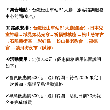
🚩
集合地點
：台鐵松山車站B1大廳－旅客諮詢服務
中心前面(集合)
🚶‍♂️路線安排：
台鐵松山車站B1大廳(集合)→日本兒
童神轎→域見繁花光穹→祈福機械鐘 →松山慈祐宮
→石雕藝術區 →彩虹橋 →松山長老教會 →福德
宮 →饒河街夜市（賦歸）
📢
活動費用
：定價750元（優惠價格適用範圍說明
如下）
✔會員優惠價500元：適用範圍－符合2026 限定｜
一次參加・場場早鳥活動資格
✔早鳥優惠價500元：適用範圍－活動日前30天報
名並完成繳費