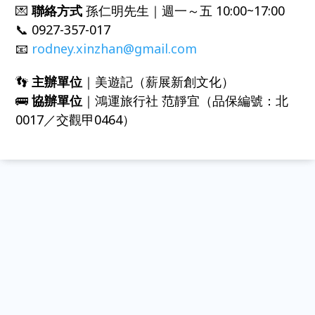
💌
聯絡方式
孫仁明先生｜週一～五 10:00~17:00
📞 0927-357-017
📧
rodney.xinzhan@gmail.com
👣
主辦單位
｜美遊記（薪展新創文化）
🚌
協辦單位
｜鴻運旅行社 范靜宜（品保編號：北
0017／交觀甲0464）