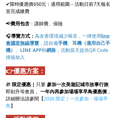
✔限時優惠價650元：適用範圍－活動日前7天報名
並完成繳費
📢
費用包含
：講師費、保險
🎧
導覽方式：
為友善環境減少噪音，一律使用
line
會議室無線導覽
，請自備
手機
、
耳機（適用自己手
機）
、
LINE APP
和
網路
，活動當天提供QR Code
掃描加入
👉優惠方案：
🎁
限定優惠 |
只要
參加一次美遊記城市故事行旅
即刻升等會員，
一年內再參加場場享早鳥優惠價
，
詳細辦法請參閱【
2026 限定｜一次參加・場場早
鳥
】