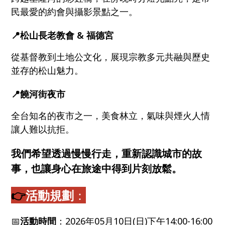
民最愛的約會與攝影景點之一。
📍
松山長老教會 & 福德宮
從基督教到土地公文化，展現宗教多元共融與歷史
並存的松山魅力。
📍
饒河街夜市
全台知名的夜市之一，美食林立，氣味與煙火人情
讓人難以抗拒。
我們希望透過慢慢行走，重新認識城市的故
事，也讓身心在旅途中得到片刻放鬆。
👉
活動規劃
：
📅
活動時間
：2026年05月10日(日)下午14:00-16:00