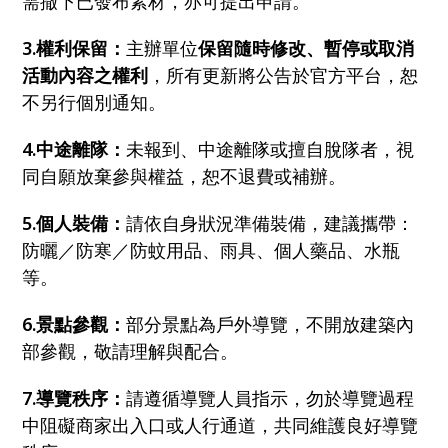
需撤下已發布素材，亦可提出申請。
3.權利保留：
主辦單位
保留隨時修改、暫停或取消
活動內容之權利
，所有更新將公告於官方平台，恕
不另行個別通知。
4.中途離隊：
未報到、中途離隊或擅自脫隊者，視
同自願放棄參與權益，恕不退費或補辦。
5.個人裝備：
請依自身狀況準備裝備，建議攜帶：
防曬／防寒／防蚊用品、雨具、個人藥品、水瓶
等。
6.景點參觀：
部分景點為戶外導覽，不開放建築內
部參觀，敬請理解與配合。
7.導覽秩序：
請遵循導覽人員指示，勿於導覽過程
中阻礙商家出入口或人行通道，共同維護良好導覽