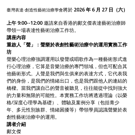
將於
2026 年 6 月 27 日（六）
臺灣表達-創造性藝術治療學會
上午 9:00--12:00
邀請來自香港的鄺文傑表達藝術治療師
帶領一場表達性藝術治療工作坊。
講座內容
重啟人「聲」：聲樂於表創性藝術治療中的運用實務工作
坊
聲樂心理治療強調運用以發聲或唱歌作為一種藝術形式進
行心理治療，它算是音樂治療的專門領域，但也可配合其
他藝術形式。人聲是我們與生俱來的表達方式，它代表我
們的身份，是我們的情緒出口，也是我們跟他人的連結的
橋樑。當我們讓自己的聲音被聽見，往往能從中找到強大
的力量和無限的可能性。本實務工作坊將透過理論（以榮
格/深度心理學為基礎）、體驗及案例分享（包括青少
年、多元性別族群、情緒困擾等）帶領學員認識聲樂於表
創性藝術治療中的運用。
講者介紹
鄺文傑