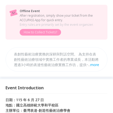
Offline Event
After registration, simply show your ticket from the
ACCUPASS App for quick entry.
Entry rules are primarily set by the event organizer.
How to Collect Tickets?
表創性藝術治療實務的深耕與對話空間。 為支持在表
創性藝術治療領域中實務工作者的專業成長，本活動將
透過3小時的表達性藝術治療實務工作坊，提供一個安
...
more
全、開放且富有支持性的交流平台。 我們誠摯邀請來
自不同背景的治療師、學員及助人工作者者，共同參與
個案的觀察與討論，並透過資深督導老師的引導，深入
理解創作歷程中的動力轉化、臨床判斷與自我覺察。
Event Introduction
日期：115 年 6 月 27 日
地點：國立高雄師範大學和平校區
主辦單位：臺灣表達-創造性藝術治療學會