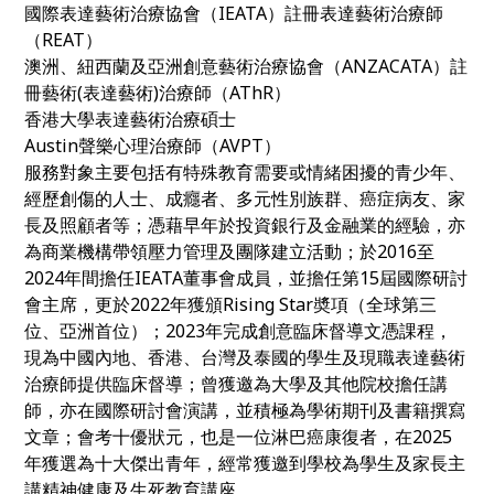
國際表達藝術治療協會（IEATA）註冊表達藝術治療師
（REAT）
澳洲、紐西蘭及亞洲創意藝術治療協會（ANZACATA）註
冊藝術(表達藝術)治療師（AThR）
香港大學表達藝術治療碩士
Austin聲樂心理治療師（AVPT）
服務對象主要包括有特殊教育需要或情緒困擾的青少年、
經歷創傷的人士、成癮者、多元性別族群、癌症病友、家
長及照顧者等；憑藉早年於投資銀行及金融業的經驗，亦
為商業機構帶領壓力管理及團隊建立活動；於2016至
2024年間擔任IEATA董事會成員，並擔任第15屆國際研討
會主席，更於2022年獲頒Rising Star奬項（全球第三
位、亞洲首位）；2023年完成創意臨床督導文憑課程，
現為中國內地、香港、台灣及泰國的學生及現職表達藝術
治療師提供臨床督導；曾獲邀為大學及其他院校擔任講
師，亦在國際研討會演講，並積極為學術期刊及書籍撰寫
文章；會考十優狀元，也是一位淋巴癌康復者，在2025
年獲選為十大傑出青年，經常獲邀到學校為學生及家長主
講精神健康及生死教育講座。